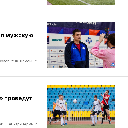
ил мужскую
Орлов
#ВК Тюмень-2
» проведут
#ФК Амкар-Пермь-2