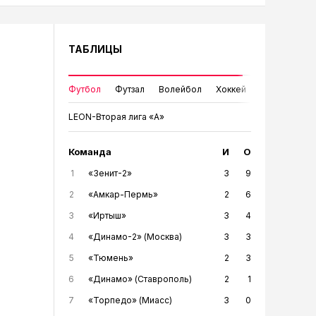
ТАБЛИЦЫ
Футбол
Футзал
Волейбол
Хоккей
LEON-Вторая лига «А»
Команда
И
О
1
«Зенит-2»
3
9
2
«Амкар-Пермь»
2
6
3
«Иртыш»
3
4
4
«Динамо-2» (Москва)
3
3
5
«Тюмень»
2
3
6
«Динамо» (Ставрополь)
2
1
7
«Торпедо» (Миасс)
3
0