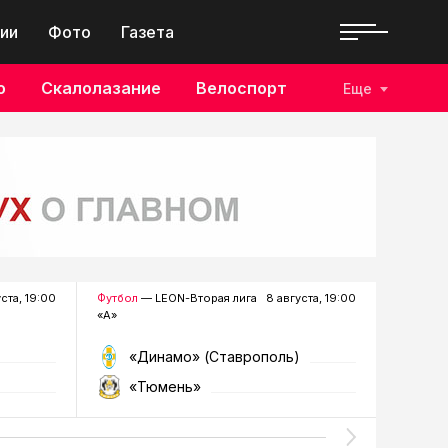
ии
Фото
Газета
о
Скалолазание
Велоспорт
Еще
уста, 19:00
Футбол
— LEON-Вторая лига
8 августа, 19:00
Хоккей
—
«А»
«Динамо» (Ставрополь)
«Р
«Тюмень»
«Г