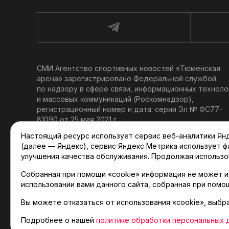
СМИ Агентство спортивных новостей «Тюменская
арена» зарегистрировано Федеральной службой
по надзору в сфере связи, информационных техноло
и массовых коммуникаций (Роскомнадзор),
регистрационный номер и дата: серия Эл № ФС77-
81090 от 25 мая 2021 г.
Учредитель: АНО «ТРК «Тюменское время».
Настоящий ресурс использует сервис веб-аналитики Янде
Главный редактор: Мартынов В. В.
(далее — Яндекс), сервис Яндекс Метрика использует 
При использовании материалов ссылка обязательна.
улучшения качества обслуживания. Продолжая использо
Политика конфиденциальности
Собранная при помощи «cookie» информация не может и
использовании вами данного сайта, собранная при помо
Вы можете отказаться от использования «cookie», выбр
© 2001-2026 Агентство спортивных новостей «Тюме
Карта сайта
Подробнее о нашей
политике обработки персональных 