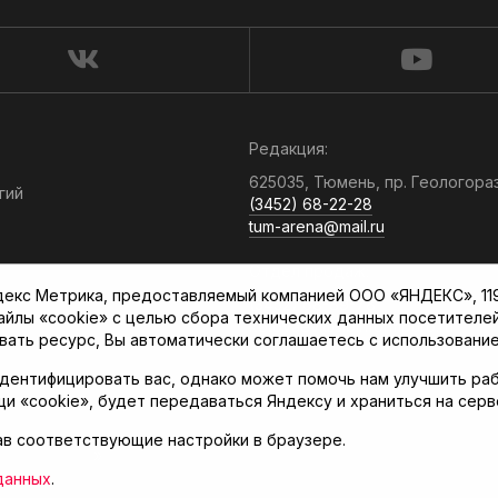
Редакция:
625035, Тюмень, пр. Геологора
гий
(3452) 68-22-28
tum-arena@mail.ru
Отдел продаж:
кс Метрика, предоставляемый компанией ООО «ЯНДЕКС», 119021
(3452) 68-89-78
файлы «cookie» с целью сбора технических данных посетителе
kotovaev@sibinformburo.ru
вать ресурс, Вы автоматически соглашаетесь с использование
дентифицировать вас, однако может помочь нам улучшить раб
щи «cookie», будет передаваться Яндексу и храниться на сер
ав соответствующие настройки в браузере.
нская арена»
данных
.