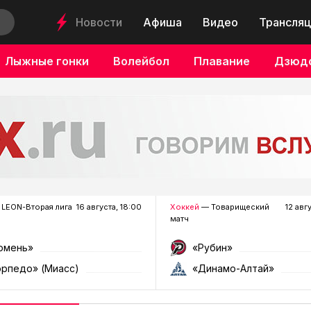
Новости
Афиша
Видео
Трансляц
Лыжные гонки
Волейбол
Плавание
Дзюд
LEON-Вторая лига
16 августа, 18:00
Хоккей
— Товарищеский
12 авг
матч
юмень»
«Рубин»
орпедо» (Миасс)
«Динамо-Алтай»