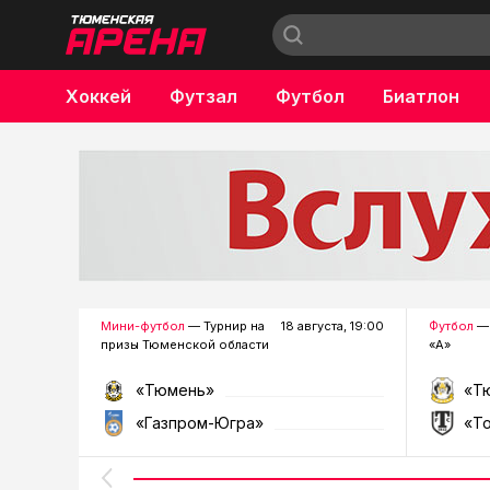
Хоккей
Футзал
Футбол
Биатлон
Бокс
Мини-футбол
— Турнир на
18 августа, 19:00
Футбол
— 
призы Тюменской области
«А»
«Тюмень»
«Т
«Газпром-Югра»
«Т