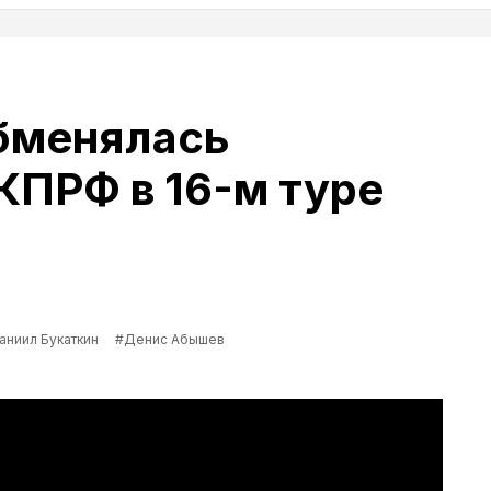
бменялась
КПРФ в 16-м туре
аниил Букаткин
#Денис Абышев