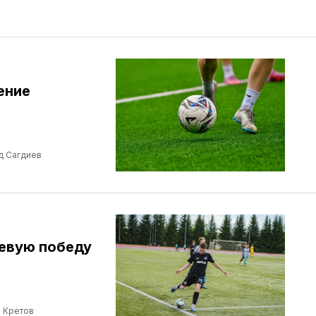
ение
д Сагдиев
евую победу
 Кретов