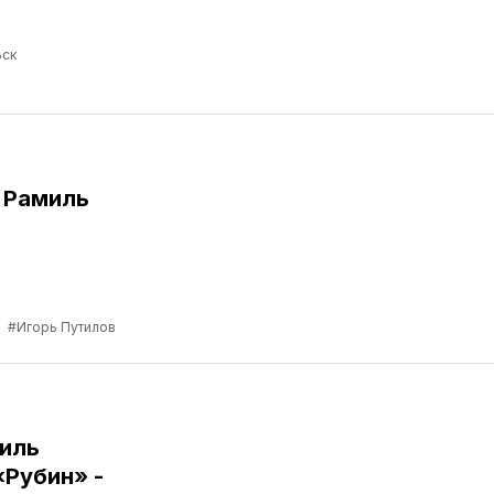
ск
 Рамиль
а
#Игорь Путилов
иль
«Рубин» -