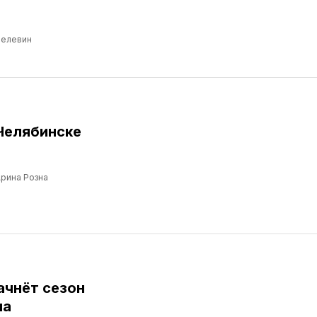
Пелевин
Челябинске
рина Розна
ачнёт сезон
ма