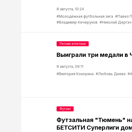
8 августа, 10:24
#Молодёжная футбольная лига
#Павел 
#Владимир Кечеруков
#Николай Дергач
Легкая атлетика
Выиграли три медали в 
8 августа, 09:11
#Виктория Кокорина
#Любовь Диева
#А
Футзал
Футзальная "Тюмень" н
БЕТСИТИ Суперлиги до