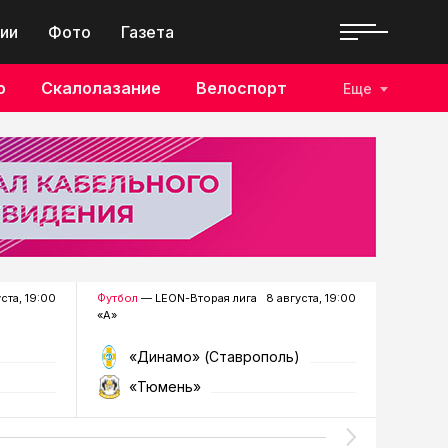
ии
Фото
Газета
о
Скалолазание
Велоспорт
Еще
уста, 19:00
Футбол
— LEON-Вторая лига
8 августа, 19:00
Хоккей
—
«А»
«Динамо» (Ставрополь)
«Р
«Тюмень»
«Г