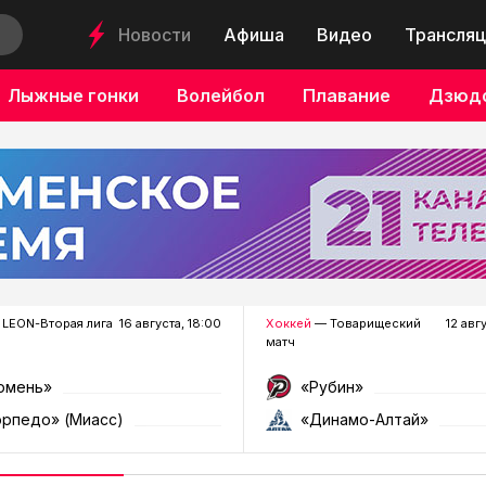
Новости
Афиша
Видео
Трансляц
Лыжные гонки
Волейбол
Плавание
Дзюд
LEON-Вторая лига
16 августа, 18:00
Хоккей
— Товарищеский
12 авг
матч
юмень»
«Рубин»
орпедо» (Миасс)
«Динамо-Алтай»