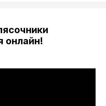
лясочники
 онлайн!