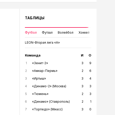
ТАБЛИЦЫ
Футбол
Футзал
Волейбол
Хоккей
LEON-Вторая лига «А»
Команда
И
О
1
«Зенит-2»
3
9
2
«Амкар-Пермь»
2
6
3
«Иртыш»
3
4
4
«Динамо-2» (Москва)
3
3
5
«Тюмень»
2
3
6
«Динамо» (Ставрополь)
2
1
7
«Торпедо» (Миасс)
3
0