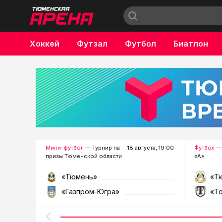
Хоккей
Футзал
Футбол
Биатлон
Бокс
Мини-футбол
— Турнир на
18 августа, 19:00
Футбол
— 
призы Тюменской области
«А»
«Тюмень»
«Т
«Газпром-Югра»
«Т