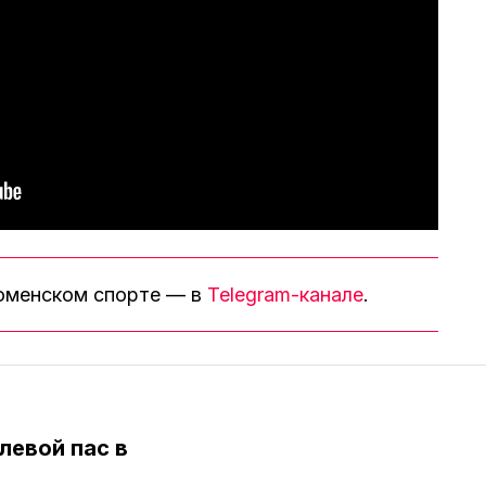
тюменском спорте — в
Telegram-канале
.
левой пас в