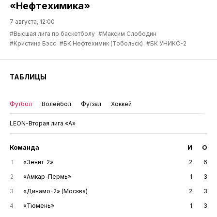
«Нефтехимика»
7 августа, 12:00
#Высшая лига по баскетболу
#Максим Слободин
#Кристина Бэсс
#БК Нефтехимик (Тобольск)
#БК УНИКС-2
ТАБЛИЦЫ
Футбол
Волейбол
Футзал
Хоккей
LEON-Вторая лига «А»
Команда
И
О
1
«Зенит-2»
2
6
2
«Амкар-Пермь»
1
3
3
«Динамо-2» (Москва)
2
3
4
«Тюмень»
1
3