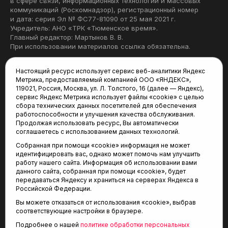
в сфере связи, информационных технологий и массовых
коммуникаций (Роскомнадзор), регистрационный номер
и дата: серия Эл № ФС77-81090 от 25 мая 2021 г.
Учредитель: АНО «ТРК «Тюменское время».
Главный редактор: Мартынов В. В.
При использовании материалов ссылка обязательна.
Политика конфиденциальности
Настоящий ресурс использует сервис веб-аналитики Яндекс
Метрика, предоставляемый компанией ООО «ЯНДЕКС»,
Редакция:
119021, Россия, Москва, ул. Л. Толстого, 16 (далее — Яндекс),
сервис Яндекс Метрика использует файлы «cookie» с целью
625035, Тюмень, пр. Геологоразведчиков, 28А
сбора технических данных посетителей для обеспечения
(3452) 68-22-28
работоспособности и улучшения качества обслуживания.
tum-arena@mail.ru
Продолжая использовать ресурс, Вы автоматически
соглашаетесь с использованием данных технологий.
Отдел продаж:
Собранная при помощи «cookie» информация не может
(3452) 68-89-78
идентифицировать вас, однако может помочь нам улучшить
kotovaev@sibinformburo.ru
работу нашего сайта. Информация об использовании вами
данного сайта, собранная при помощи «cookie», будет
передаваться Яндексу и храниться на серверах Яндекса в
Российской Федерации.
Вы можете отказаться от использования «cookie», выбрав
соответствующие настройки в браузере.
Подробнее о нашей
политике обработки персональных