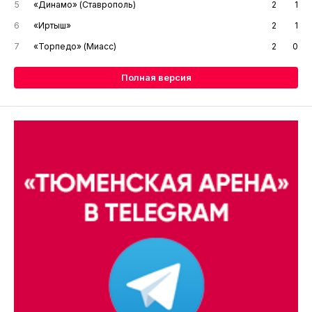
5
«Динамо» (Ставрополь)
2
1
6
«Иртыш»
2
1
7
«Торпедо» (Миасс)
2
0
Полная версия