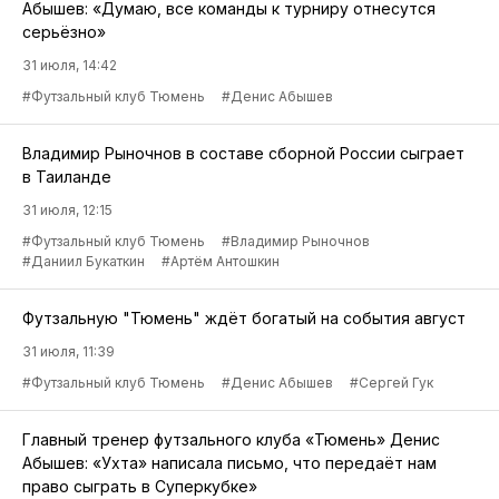
Абышев: «Думаю, все команды к турниру отнесутся
серьёзно»
31 июля, 14:42
#Футзальный клуб Тюмень
#Денис Абышев
Владимир Рыночнов в составе сборной России сыграет
в Таиланде
31 июля, 12:15
#Футзальный клуб Тюмень
#Владимир Рыночнов
#Даниил Букаткин
#Артём Антошкин
Футзальную "Тюмень" ждёт богатый на события август
31 июля, 11:39
#Футзальный клуб Тюмень
#Денис Абышев
#Сергей Гук
Главный тренер футзального клуба «Тюмень» Денис
Абышев: «Ухта» написала письмо, что передаёт нам
право сыграть в Суперкубке»