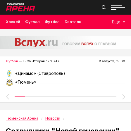
Хоккей
Футзал
Футбол
Биатлон
Еще
Лыжные гонки
Волейбол
Плавание
Дзюдо
Скалолазание
Велоспорт
Бокс
Футбол
— LEON-Вторая лига «А»
8 августа, 19:00
«Динамо» (Ставрополь)
«Тюмень»
Тюменская Арена
Новости
Сотрудники "Новой генерации"