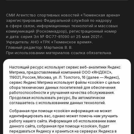
СМИ Агентство спортивных новостей «Тюменская арена»
зарегистрировано Федеральной службой по надзору
в сфере связи, информационных технологий и массовых
коммуникаций (Роскомнадзор), регистрационный номер
и дата: серия Эл № ФС77-81090 от 25 мая 2021 г.
Учредитель: АНО «ТРК «Тюменское время».
Главный редактор: Мартынов В. В.
При использовании материалов ссылка обязательна.
Политика конфиденциальности
Настоящий ресурс использует сервис веб-аналитики Яндекс
Метрика, предоставляемый компанией ООО «ЯНДЕКС»,
Редакция:
119021, Россия, Москва, ул. Л. Толстого, 16 (далее — Яндекс),
сервис Яндекс Метрика использует файлы «cookie» с целью
625035, Тюмень, пр. Геологоразведчиков, 28А
сбора технических данных посетителей для обеспечения
(3452) 68-22-28
работоспособности и улучшения качества обслуживания.
tum-arena@mail.ru
Продолжая использовать ресурс, Вы автоматически
соглашаетесь с использованием данных технологий.
Отдел продаж:
Собранная при помощи «cookie» информация не может
(3452) 68-89-78
идентифицировать вас, однако может помочь нам улучшить
kotovaev@sibinformburo.ru
работу нашего сайта. Информация об использовании вами
данного сайта, собранная при помощи «cookie», будет
передаваться Яндексу и храниться на серверах Яндекса в