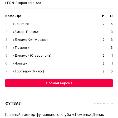
LEON-Вторая лига «А»
Команда
И
О
1
«Зенит-2»
2
6
2
«Амкар-Пермь»
1
3
3
«Динамо-2» (Москва)
2
3
4
«Тюмень»
1
3
5
«Динамо» (Ставрополь)
2
1
6
«Иртыш»
2
1
7
«Торпедо» (Миасс)
2
0
Полная версия
ФУТЗАЛ
все новости
Главный тренер футзального клуба «Тюмень» Денис