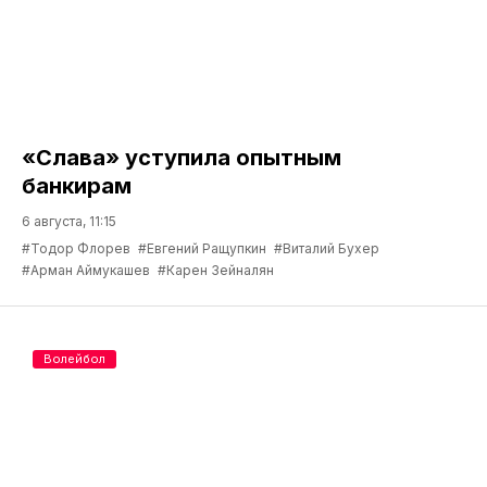
«Слава» уступила опытным
банкирам
6 августа, 11:15
#Тодор Флорев
#Евгений Ращупкин
#Виталий Бухер
#Арман Аймукашев
#Карен Зейналян
Волейбол