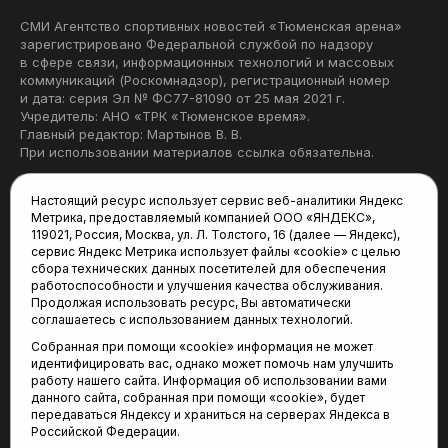
СМИ Агентство спортивных новостей «Тюменская арена»
зарегистрировано Федеральной службой по надзору
в сфере связи, информационных технологий и массовых
коммуникаций (Роскомнадзор), регистрационный номер
и дата: серия Эл № ФС77-81090 от 25 мая 2021 г.
Учредитель: АНО «ТРК «Тюменское время».
Главный редактор: Мартынов В. В.
При использовании материалов ссылка обязательна.
Политика конфиденциальности
Настоящий ресурс использует сервис веб-аналитики Яндекс
Метрика, предоставляемый компанией ООО «ЯНДЕКС»,
Редакция:
119021, Россия, Москва, ул. Л. Толстого, 16 (далее — Яндекс),
сервис Яндекс Метрика использует файлы «cookie» с целью
625035, Тюмень, пр. Геологоразведчиков, 28А
сбора технических данных посетителей для обеспечения
(3452) 68-22-28
работоспособности и улучшения качества обслуживания.
tum-arena@mail.ru
Продолжая использовать ресурс, Вы автоматически
соглашаетесь с использованием данных технологий.
Отдел продаж:
Собранная при помощи «cookie» информация не может
(3452) 68-89-78
идентифицировать вас, однако может помочь нам улучшить
kotovaev@sibinformburo.ru
работу нашего сайта. Информация об использовании вами
данного сайта, собранная при помощи «cookie», будет
передаваться Яндексу и храниться на серверах Яндекса в
Российской Федерации.