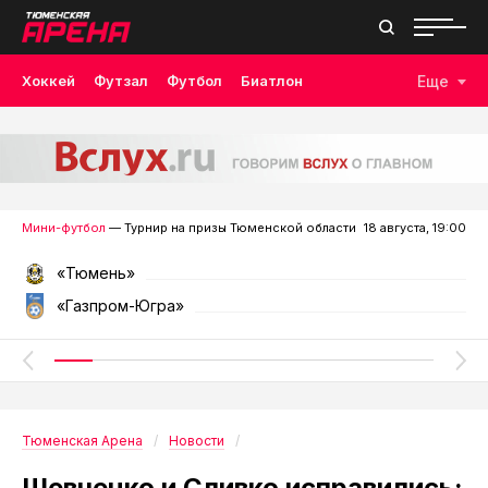
Хоккей
Футзал
Футбол
Биатлон
Еще
Лыжные гонки
Волейбол
Плавание
Дзюдо
Скалолазание
Велоспорт
Бокс
Мини-футбол
— Турнир на призы Тюменской области
18 августа, 19:00
«Тюмень»
«Газпром-Югра»
Тюменская Арена
Новости
Шевченко и Сливко исправились: