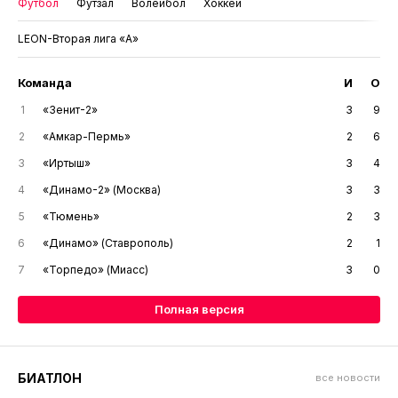
Футбол
Футзал
Волейбол
Хоккей
LEON-Вторая лига «А»
Команда
И
О
1
«Зенит-2»
3
9
2
«Амкар-Пермь»
2
6
3
«Иртыш»
3
4
4
«Динамо-2» (Москва)
3
3
5
«Тюмень»
2
3
6
«Динамо» (Ставрополь)
2
1
7
«Торпедо» (Миасс)
3
0
Полная версия
БИАТЛОН
все новости