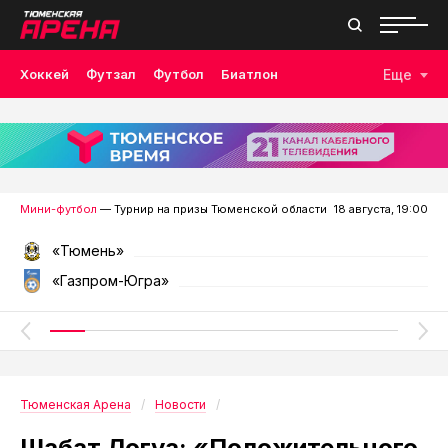
Хоккей
Футзал
Футбол
Биатлон
Еще
Лыжные гонки
Волейбол
Плавание
Дзюдо
Скалолазание
Велоспорт
Бокс
Мини-футбол
— Турнир на призы Тюменской области
18 августа, 19:00
«Тюмень»
«Газпром-Югра»
Тюменская Арена
Новости
Шабат Логуа: «Положительного