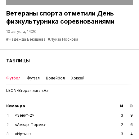
Ветераны спорта отметили День
физкультурника соревнованиями
10 августа, 14:20
#Надежда Бекишева
#Луиза Носкова
ТАБЛИЦЫ
Футбол
Футзал
Волейбол
Хоккей
LEON-Вторая лига «А»
Команда
И
О
1
«Зенит-2»
3
9
2
«Амкар-Пермь»
2
6
3
«Иртыш»
3
4