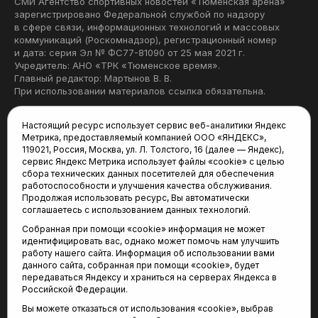
СМИ Агентство спортивных новостей «Тюменская арена»
зарегистрировано Федеральной службой по надзору
в сфере связи, информационных технологий и массовых
коммуникаций (Роскомнадзор), регистрационный номер
и дата: серия Эл № ФС77-81090 от 25 мая 2021 г.
Учредитель: АНО «ТРК «Тюменское время».
Главный редактор: Мартынов В. В.
При использовании материалов ссылка обязательна.
Политика конфиденциальности
Настоящий ресурс использует сервис веб-аналитики Яндекс
Метрика, предоставляемый компанией ООО «ЯНДЕКС»,
Редакция:
119021, Россия, Москва, ул. Л. Толстого, 16 (далее — Яндекс),
сервис Яндекс Метрика использует файлы «cookie» с целью
625035, Тюмень, пр. Геологоразведчиков, 28А
сбора технических данных посетителей для обеспечения
(3452) 68-22-28
работоспособности и улучшения качества обслуживания.
tum-arena@mail.ru
Продолжая использовать ресурс, Вы автоматически
соглашаетесь с использованием данных технологий.
Отдел продаж:
Собранная при помощи «cookie» информация не может
(3452) 68-89-78
идентифицировать вас, однако может помочь нам улучшить
kotovaev@sibinformburo.ru
работу нашего сайта. Информация об использовании вами
данного сайта, собранная при помощи «cookie», будет
передаваться Яндексу и храниться на серверах Яндекса в
Российской Федерации.
Вы можете отказаться от использования «cookie», выбрав