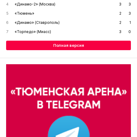
4
«Динамо-2» (Москва)
3
3
5
«Тюмень»
2
3
6
«Динамо» (Ставрополь)
2
1
7
«Торпедо» (Миасс)
3
0
Полная версия