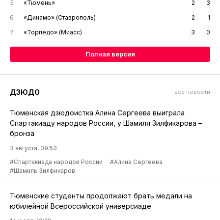
5
«Тюмень»
2
3
6
«Динамо» (Ставрополь)
2
1
7
«Торпедо» (Миасс)
3
0
Полная версия
ДЗЮДО
все новости
Тюменская дзюдоистка Алина Сергеева выиграла
Спартакиаду народов России, у Шамиля Зилфикарова –
бронза
3 августа, 09:53
#Спартакиада народов России
#Алина Сергеева
#Шамиль Зилфикаров
Тюменские студенты продолжают брать медали на
юбилейной Всероссийской универсиаде