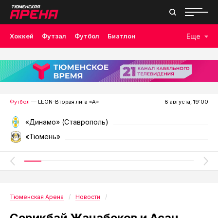
Хоккей
Футзал
Футбол
Биатлон
Еще
Лыжные гонки
Волейбол
Плавание
Дзюдо
Скалолазание
Велоспорт
Бокс
Футбол
— LEON-Вторая лига «А»
8 августа, 19:00
«Динамо» (Ставрополь)
«Тюмень»
Тюменская Арена
Новости
Серикбай Жанабеков и Асан