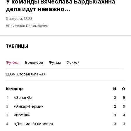
У команды Вячеслава Бардыбахина
дела идут неважно…
5 августа, 12:23
#Вячеслав Бардыбахин
ТАБЛИЦЫ
Футбол
Волейбол
Футзал
Хоккей
LEON-Вторая лига «А»
Команда
И
О
1
«Зенит-2»
3
9
2
«Амкар-Пермь»
2
6
3
«Иртыш»
3
4
4
«Динамо-2» (Москва)
3
3