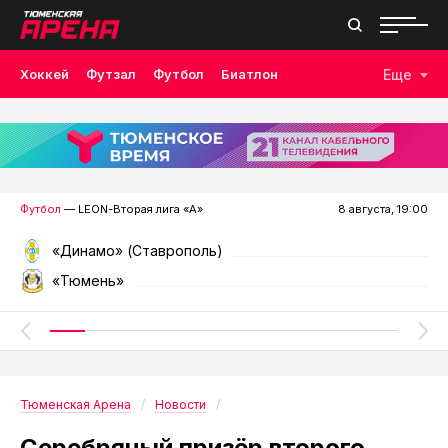
Хоккей
Футзал
Футбол
Биатлон
Еще
Лыжные гонки
Волейбол
Плавание
Дзюдо
Скалолазание
Велоспорт
Бокс
Футбол
— LEON-Вторая лига «А»
8 августа, 19:00
«Динамо» (Ставрополь)
«Тюмень»
Тюменская Арена
Новости
Серебряный призёр второго