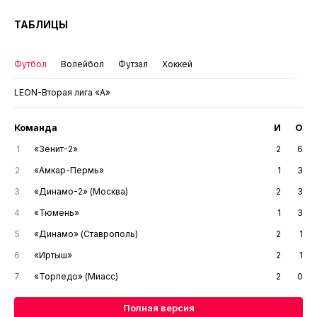
ТАБЛИЦЫ
Футбол
Волейбол
Футзал
Хоккей
LEON-Вторая лига «А»
Команда
И
О
1
«Зенит-2»
2
6
2
«Амкар-Пермь»
1
3
3
«Динамо-2» (Москва)
2
3
4
«Тюмень»
1
3
5
«Динамо» (Ставрополь)
2
1
6
«Иртыш»
2
1
7
«Торпедо» (Миасс)
2
0
Полная версия