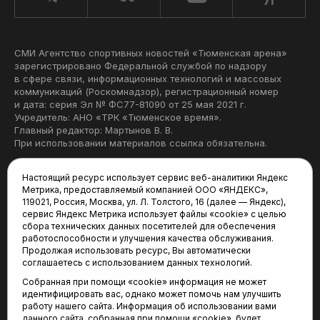
СМИ Агентство спортивных новостей «Тюменская арена»
зарегистрировано Федеральной службой по надзору
в сфере связи, информационных технологий и массовых
коммуникаций (Роскомнадзор), регистрационный номер
и дата: серия Эл № ФС77-81090 от 25 мая 2021 г.
Учредитель: АНО «ТРК «Тюменское время».
Главный редактор: Мартынов В. В.
При использовании материалов ссылка обязательна.
Политика конфиденциальности
Настоящий ресурс использует сервис веб-аналитики Яндекс
Метрика, предоставляемый компанией ООО «ЯНДЕКС»,
Редакция:
119021, Россия, Москва, ул. Л. Толстого, 16 (далее — Яндекс),
сервис Яндекс Метрика использует файлы «cookie» с целью
625035, Тюмень, пр. Геологоразведчиков, 28А
сбора технических данных посетителей для обеспечения
(3452) 68-22-28
работоспособности и улучшения качества обслуживания.
tum-arena@mail.ru
Продолжая использовать ресурс, Вы автоматически
соглашаетесь с использованием данных технологий.
Отдел продаж:
Собранная при помощи «cookie» информация не может
(3452) 68-89-78
идентифицировать вас, однако может помочь нам улучшить
kotovaev@sibinformburo.ru
работу нашего сайта. Информация об использовании вами
данного сайта, собранная при помощи «cookie», будет