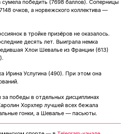
 сумела победить (7698 баллов). Соперницы
7148 очков, а норвежского коллектива —
ссиянок в тройке призёров не оказалось.
оследние десять лет. Выиграла немка
редившая Хлои Шевалье из Франции (613)
).
а Ирина Услугина (490). При этом она
ований.
 за победы в отдельных дисциплинах
Каролин Хорхлер лучшей всех бежала
альные гонки, а Шевалье — пасьюты.
тюменском спорте — в
Telegram-канале
.