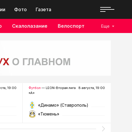
ии
Фото
Газета
о
Скалолазание
Велоспорт
Еще
уста, 19:00
Футбол
— LEON-Вторая лига
8 августа, 19:00
Хоккей
—
«А»
«Динамо» (Ставрополь)
«Р
«Тюмень»
«Г