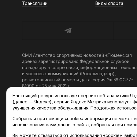
Трансляции
Виды спорта
СМИ Агентство спортивных новостей «Тюменская
арена» зарегистрировано Федеральной службой
по надзору в сфере связи, информационных техноло
и массовых коммуникаций (Роскомнадзор),
регистрационный номер и дата: серия Эл № ФС77-
81090 от 25 мая 2021 г.
Учредитель: АНО «ТРК «Тюменское время».
Настоящий ресурс использует сервис веб-аналитики Янде
Главный редактор: Мартынов В. В.
(далее — Яндекс), сервис Яндекс Метрика использует 
При использовании материалов ссылка обязательна.
улучшения качества обслуживания. Продолжая использо
Политика конфиденциальности
Собранная при помощи «cookie» информация не может и
использовании вами данного сайта, собранная при помо
Вы можете отказаться от использования «cookie», выбр