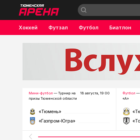
Хоккей
Футзал
Футбол
Биатлон
Бокс
Мини-футбол
— Турнир на
18 августа, 19:00
Футбол
— 
призы Тюменской области
«А»
«Тюмень»
«Т
«Газпром-Югра»
«Т