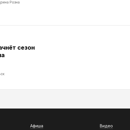
рина Розна
ачнёт сезон
ма
ск
Афиша
Видео