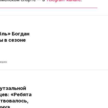
бль» Богдан
ы в сезоне
ришин
футзальной
цев: «Ребята
ствовалось,
ечу»