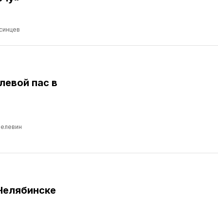
синцев
левой пас в
Пелевин
Челябинске