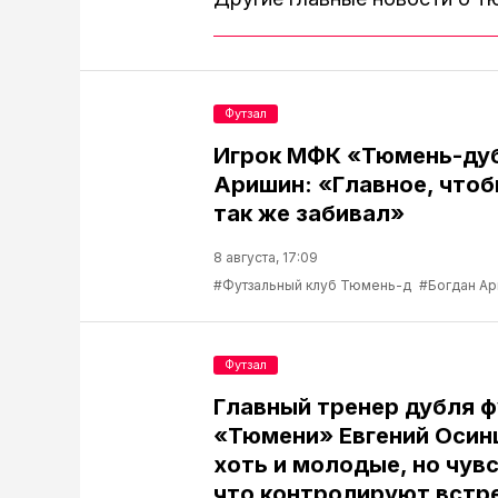
Футзал
Игрок МФК «Тюмень-ду
Аришин: «Главное, чтоб
так же забивал»
8 августа, 17:09
#Футзальный клуб Тюмень-д
#Богдан А
Футзал
Главный тренер дубля 
«Тюмени» Евгений Осин
хоть и молодые, но чув
что контролируют встр