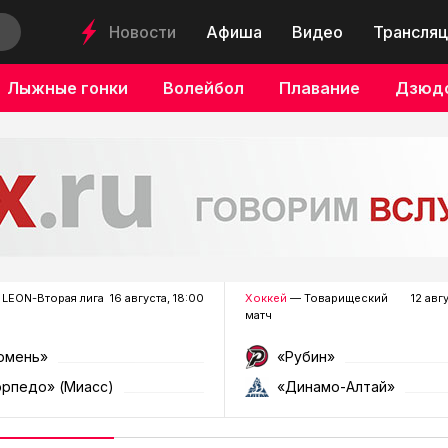
Новости
Афиша
Видео
Трансляц
Лыжные гонки
Волейбол
Плавание
Дзюд
LEON-Вторая лига
16 августа, 18:00
Хоккей
— Товарищеский
12 авг
матч
юмень»
«Рубин»
орпедо» (Миасс)
«Динамо-Алтай»