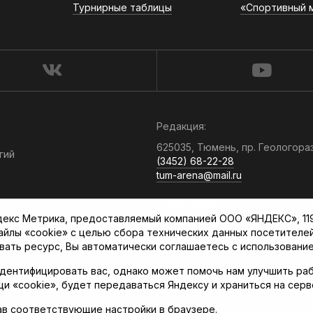
Турнирные таблицы
«Спортивный 
Редакция:
625035, Тюмень, пр. Геологора
гий
(3452) 68-22-28
tum-arena@mail.ru
Отдел продаж:
кс Метрика, предоставляемый компанией ООО «ЯНДЕКС», 119021
(3452) 68-89-78
файлы «cookie» с целью сбора технических данных посетителе
kotovaev@sibinformburo.ru
вать ресурс, Вы автоматически соглашаетесь с использование
дентифицировать вас, однако может помочь нам улучшить раб
щи «cookie», будет передаваться Яндексу и храниться на сер
ав соответствующие настройки в браузере.