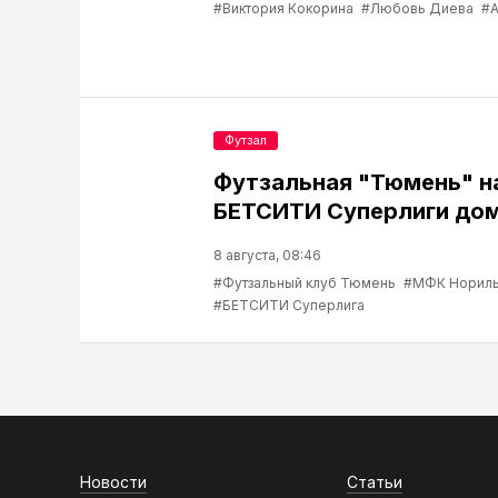
#Виктория Кокорина
#Любовь Диева
#А
Футзал
Футзальная "Тюмень" н
БЕТСИТИ Суперлиги до
8 августа, 08:46
#Футзальный клуб Тюмень
#МФК Нориль
#БЕТСИТИ Суперлига
Новости
Статьи