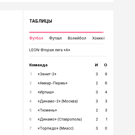
ТАБЛИЦЫ
Футбол
Футзал
Волейбол
Хоккей
LEON-Вторая лига «А»
Команда
И
О
1
«Зенит-2»
3
9
2
«Амкар-Пермь»
2
6
3
«Иртыш»
3
4
4
«Динамо-2» (Москва)
3
3
5
«Тюмень»
2
3
6
«Динамо» (Ставрополь)
2
1
7
«Торпедо» (Миасс)
3
0