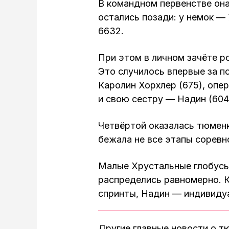
В командном первенстве она
остались позади: у немок — 
6632.
При этом в личном зачёте ро
Это случилось впервые за п
Каролин Хорхлер (675), опе
и свою сестру — Надин (604
Четвёртой оказалась тюменк
бежала не все этапы соревн
Малые Хрустальные глобусы
распределись равномерно. 
спринты, Надин — индивиду
Другие главные новости о 