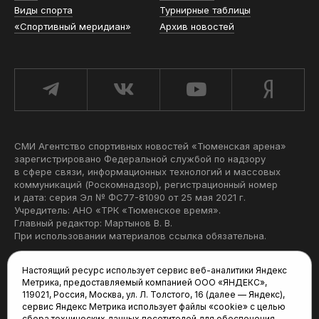
Виды спорта
Турнирные таблицы
«Спортивный меридиан»
Архив новостей
СМИ Агентство спортивных новостей «Тюменская арена»
зарегистрировано Федеральной службой по надзору
в сфере связи, информационных технологий и массовых
коммуникаций (Роскомнадзор), регистрационный номер
и дата: серия Эл № ФС77-81090 от 25 мая 2021 г.
Учредитель: АНО «ТРК «Тюменское время».
Главный редактор: Мартынов В. В.
При использовании материалов ссылка обязательна.
Политика конфиденциальности
Настоящий ресурс использует сервис веб-аналитики Яндекс
Метрика, предоставляемый компанией ООО «ЯНДЕКС»,
Редакция:
119021, Россия, Москва, ул. Л. Толстого, 16 (далее — Яндекс),
сервис Яндекс Метрика использует файлы «cookie» с целью
625035, Тюмень, пр. Геологоразведчиков, 28А
сбора технических данных посетителей для обеспечения