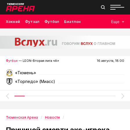
Хоккей
Футзал
Футбол
Биатлон
Еще
Лыжные гонки
Волейбол
Плавание
Дзюдо
Скалолазание
Велоспорт
Бокс
Футбол
— LEON-Вторая лига «А»
16 августа, 18:00
«Тюмень»
«Торпедо» (Миасс)
Тюменская Арена
Новости
Причиной смерти экс-игрока