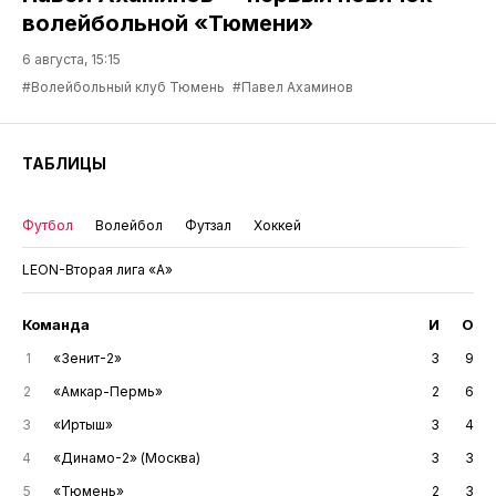
волейбольной «Тюмени»
6 августа, 15:15
#Волейбольный клуб Тюмень
#Павел Ахаминов
ТАБЛИЦЫ
Футбол
Волейбол
Футзал
Хоккей
LEON-Вторая лига «А»
Команда
И
О
1
«Зенит-2»
3
9
2
«Амкар-Пермь»
2
6
3
«Иртыш»
3
4
4
«Динамо-2» (Москва)
3
3
5
«Тюмень»
2
3