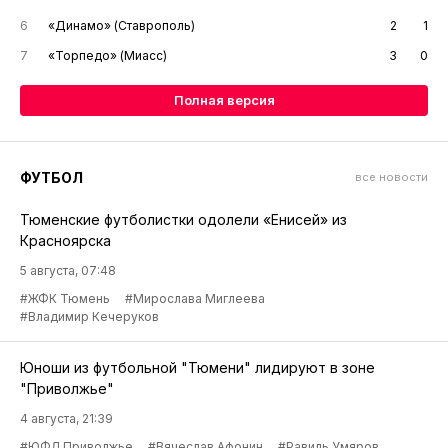
6
«Динамо» (Ставрополь)
2
1
7
«Торпедо» (Миасс)
3
0
Полная версия
ФУТБОЛ
все новости
Тюменские футболистки одолели «Енисей» из
Красноярска
5 августа, 07:48
#ЖФК Тюмень
#Мирослава Миглеева
#Владимир Кечеруков
Юноши из футбольной "Тюмени" лидируют в зоне
"Приволжье"
4 августа, 21:39
#ЮФЛ Приволжье
#Вячеслав Афонин
#Равиль Умяров