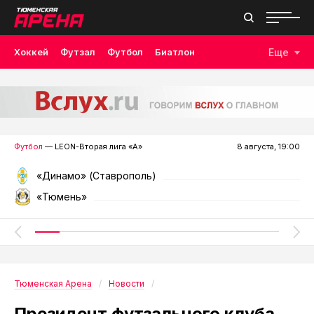
Хоккей
Футзал
Футбол
Биатлон
Еще
Лыжные гонки
Волейбол
Плавание
Дзюдо
Скалолазание
Велоспорт
Бокс
Футбол
— LEON-Вторая лига «А»
8 августа, 19:00
«Динамо» (Ставрополь)
«Тюмень»
Тюменская Арена
Новости
Президент футзального клуба