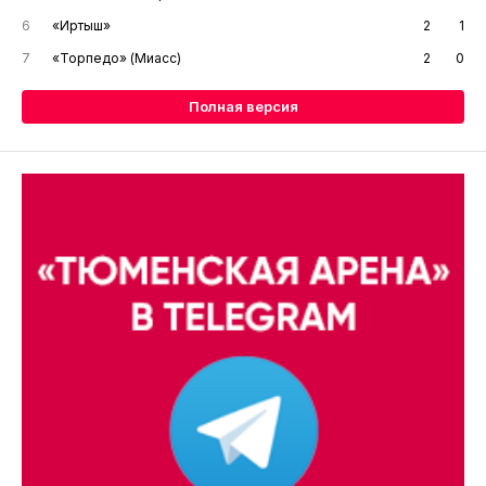
6
«Иртыш»
2
1
7
«Торпедо» (Миасс)
2
0
Полная версия