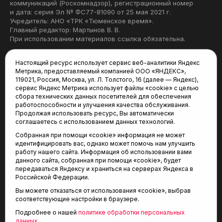
коммуникаций (Роскомнадзор), регистрационный номер
и дата: серия Эл № ФС77-81090 от 25 мая 2021 г.
Учредитель: АНО «ТРК «Тюменское время».
Главный редактор: Мартынов В. В.
При использовании материалов ссылка обязательна.
Политика конфиденциальности
Настоящий ресурс использует сервис веб-аналитики Яндекс
Метрика, предоставляемый компанией ООО «ЯНДЕКС»,
Редакция:
119021, Россия, Москва, ул. Л. Толстого, 16 (далее — Яндекс),
сервис Яндекс Метрика использует файлы «cookie» с целью
625035, Тюмень, пр. Геологоразведчиков, 28А
сбора технических данных посетителей для обеспечения
(3452) 68-22-28
работоспособности и улучшения качества обслуживания.
tum-arena@mail.ru
Продолжая использовать ресурс, Вы автоматически
соглашаетесь с использованием данных технологий.
Отдел продаж:
Собранная при помощи «cookie» информация не может
(3452) 68-89-78
идентифицировать вас, однако может помочь нам улучшить
kotovaev@sibinformburo.ru
работу нашего сайта. Информация об использовании вами
данного сайта, собранная при помощи «cookie», будет
передаваться Яндексу и храниться на серверах Яндекса в
Российской Федерации.
Вы можете отказаться от использования «cookie», выбрав
соответствующие настройки в браузере.
Подробнее о нашей
политике обработки персональных
© 2001-2026 Агентство спортивных новостей
данных
.