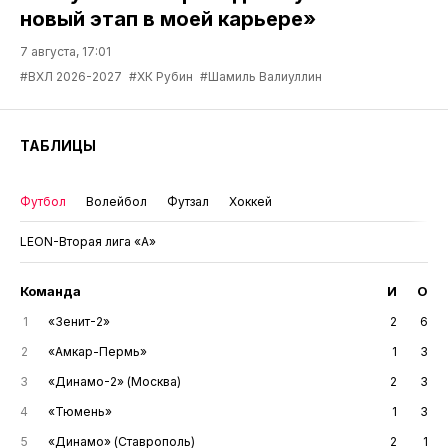
новый этап в моей карьере»
7 августа, 17:01
#ВХЛ 2026-2027
#ХК Рубин
#Шамиль Валиуллин
ТАБЛИЦЫ
Футбол
Волейбол
Футзал
Хоккей
LEON-Вторая лига «А»
Команда
И
О
1
«Зенит-2»
2
6
2
«Амкар-Пермь»
1
3
3
«Динамо-2» (Москва)
2
3
4
«Тюмень»
1
3
5
«Динамо» (Ставрополь)
2
1