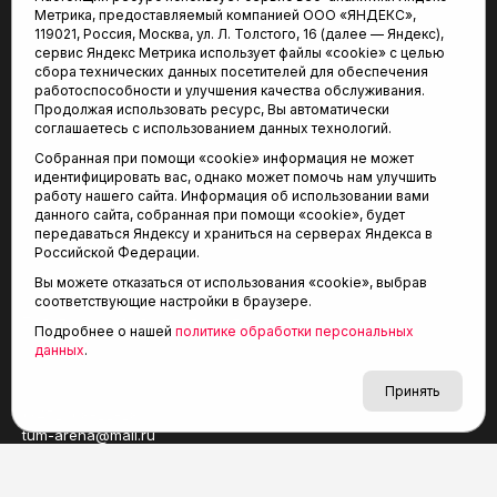
Метрика, предоставляемый компанией ООО «ЯНДЕКС»,
119021, Россия, Москва, ул. Л. Толстого, 16 (далее — Яндекс),
сервис Яндекс Метрика использует файлы «cookie» с целью
сбора технических данных посетителей для обеспечения
работоспособности и улучшения качества обслуживания.
Продолжая использовать ресурс, Вы автоматически
соглашаетесь с использованием данных технологий.
СМИ Агентство спортивных новостей «Тюменская арена»
Собранная при помощи «cookie» информация не может
зарегистрировано Федеральной службой по надзору
идентифицировать вас, однако может помочь нам улучшить
в сфере связи, информационных технологий и массовых
работу нашего сайта. Информация об использовании вами
коммуникаций (Роскомнадзор), регистрационный номер
данного сайта, собранная при помощи «cookie», будет
и дата: серия Эл № ФС77-81090 от 25 мая 2021 г.
передаваться Яндексу и храниться на серверах Яндекса в
Учредитель: АНО «ТРК «Тюменское время».
Российской Федерации.
Главный редактор: Мартынов В. В.
При использовании материалов ссылка обязательна.
Вы можете отказаться от использования «cookie», выбрав
соответствующие настройки в браузере.
Политика конфиденциальности
Подробнее о нашей
политике обработки персональных
данных
.
Редакция:
Принять
625035, Тюмень, пр. Геологоразведчиков, 28А
(3452) 68-22-28
tum-arena@mail.ru
Отдел продаж: