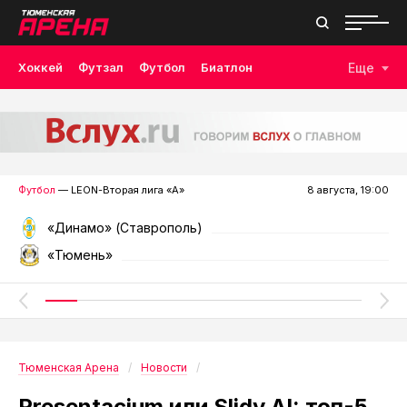
Хоккей
Футзал
Футбол
Биатлон
Еще
Лыжные гонки
Волейбол
Плавание
Дзюдо
Скалолазание
Велоспорт
Бокс
Футбол
— LEON-Вторая лига «А»
8 августа, 19:00
«Динамо» (Ставрополь)
«Тюмень»
Тюменская Арена
Новости
Presentacium или Slidy AI: топ-5