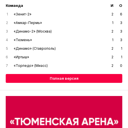
Команда
И
О
1
«Зенит-2»
2
6
2
«Амкар-Пермь»
1
3
3
«Динамо-2» (Москва)
2
3
4
«Тюмень»
1
3
5
«Динамо» (Ставрополь)
2
1
6
«Иртыш»
2
1
7
«Торпедо» (Миасс)
2
0
Полная версия