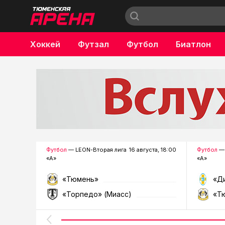
Хоккей
Футзал
Футбол
Биатлон
Бокс
Футбол
— LEON-Вторая лига
16 августа, 18:00
Футбол
— 
«А»
«А»
«Тюмень»
«Д
«Торпедо» (Миасс)
«Т