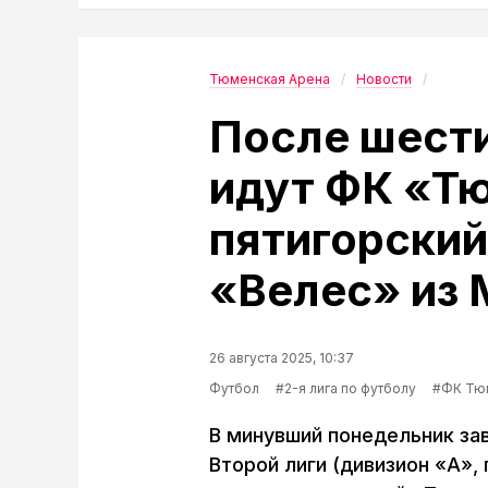
Тюменская Арена
Новости
После шести
идут ФК «Т
пятигорски
«Велес» из
26 августа 2025, 10:37
Футбол
#2-я лига по футболу
#ФК Тю
В минувший понедельник за
Второй лиги (дивизион «А»,