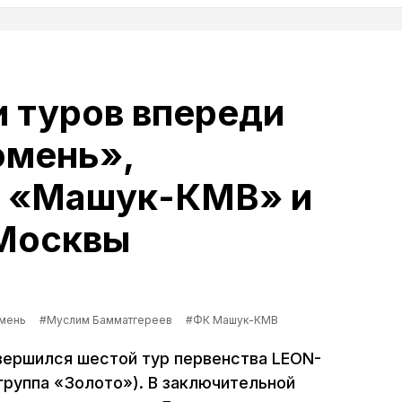
 туров впереди
юмень»,
й «Машук-КМВ» и
 Москвы
мень
#Муслим Бамматгереев
#ФК Машук-КМВ
вершился шестой тур первенства LEON-
 группа «Золото»). В заключительной