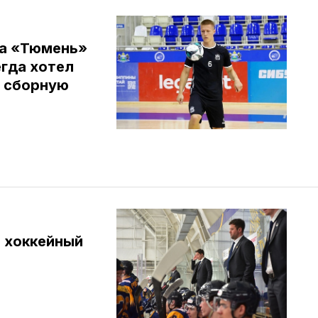
ба «Тюмень»
егда хотел
в сборную
и хоккейный