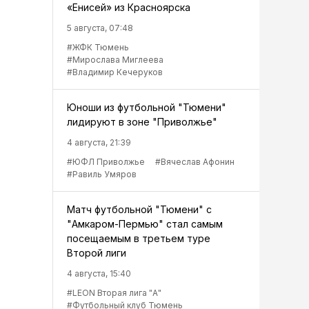
«Енисей» из Красноярска
5 августа, 07:48
#ЖФК Тюмень
#Мирослава Миглеева
#Владимир Кечеруков
Юноши из футбольной "Тюмени"
лидируют в зоне "Приволжье"
4 августа, 21:39
#ЮФЛ Приволжье
#Вячеслав Афонин
#Равиль Умяров
Матч футбольной "Тюмени" с
"Амкаром-Пермью" стал самым
посещаемым в третьем туре
Второй лиги
4 августа, 15:40
#LEON Вторая лига "А"
#Футбольный клуб Тюмень