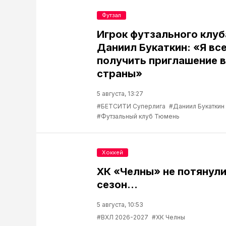
Футзал
Игрок футзального клу
Даниил Букаткин: «Я вс
получить приглашение 
страны»
5 августа, 13:27
#БЕТСИТИ Суперлига
#Даниил Букаткин
#Футзальный клуб Тюмень
Хоккей
ХК «Челны» не потянул
сезон...
5 августа, 10:53
#ВХЛ 2026-2027
#ХК Челны