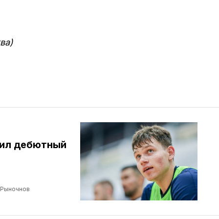
ва)
бил дебютный
 Рыночнов