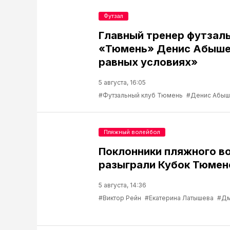
Футзал
Главный тренер футзаль
«Тюмень» Денис Абышев
равных условиях»
5 августа, 16:05
#Футзальный клуб Тюмень
#Денис Абыш
Пляжный волейбол
Поклонники пляжного в
разыграли Кубок Тюмен
5 августа, 14:36
#Виктор Рейн
#Екатерина Латышева
#Дм