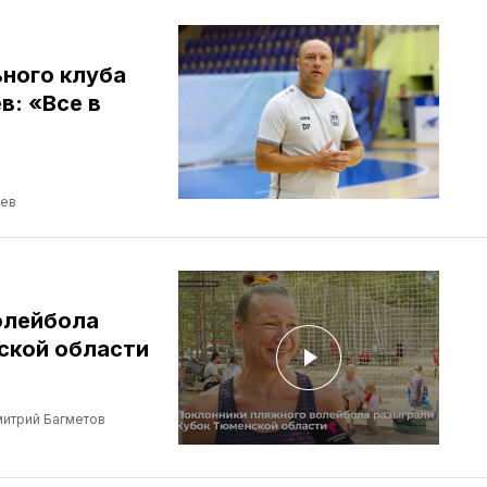
ного клуба
: «Все в
ев
олейбола
ской области
итрий Багметов