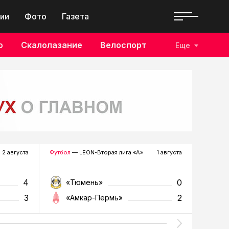
ии
Фото
Газета
о
Скалолазание
Велоспорт
Еще
2 августа
Футбол
— LEON-Вторая лига «А»
1 августа
Хоккей
—
4
0
«Тюмень»
«Р
3
2
«Амкар-Пермь»
«Г