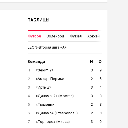
ТАБЛИЦЫ
Футбол
Волейбол
Футзал
Хоккей
LEON-Вторая лига «А»
Команда
И
О
1
«Зенит-2»
3
9
2
«Амкар-Пермь»
2
6
3
«Иртыш»
3
4
4
«Динамо-2» (Москва)
3
3
5
«Тюмень»
2
3
6
«Динамо» (Ставрополь)
2
1
7
«Торпедо» (Миасс)
3
0