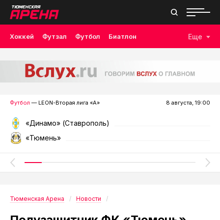
Хоккей
Футзал
Футбол
Биатлон
Еще
Лыжные гонки
Волейбол
Плавание
Дзюдо
Скалолазание
Велоспорт
Бокс
Футбол
— LEON-Вторая лига «А»
8 августа, 19:00
«Динамо» (Ставрополь)
«Тюмень»
Тюменская Арена
Новости
Полузащитник ФК «Тюмень»