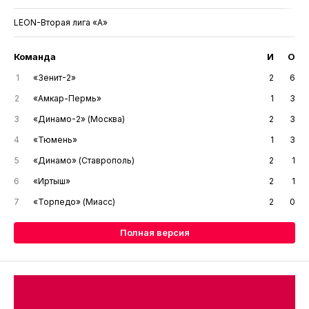
LEON-Вторая лига «А»
Команда
И
О
1
«Зенит-2»
2
6
2
«Амкар-Пермь»
1
3
3
«Динамо-2» (Москва)
2
3
4
«Тюмень»
1
3
5
«Динамо» (Ставрополь)
2
1
6
«Иртыш»
2
1
7
«Торпедо» (Миасс)
2
0
Полная версия