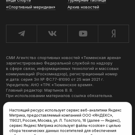
Виды спорта
Турнирные таблицы
«Спортивный меридиан»
Архив новостей
СМИ Агентство спортивных новостей «Тюменская арена»
зарегистрировано Федеральной службой по надзору
в сфере связи, информационных технологий и массовых
коммуникаций (Роскомнадзор), регистрационный номер
и дата: серия Эл № ФС77-81090 от 25 мая 2021 г.
Учредитель: АНО «ТРК «Тюменское время».
Главный редактор: Мартынов В. В.
При использовании материалов ссылка обязательна.
Политика конфиденциальности
Настоящий ресурс использует сервис веб-аналитики Яндекс
Метрика, предоставляемый компанией ООО «ЯНДЕКС»,
Редакция:
119021, Россия, Москва, ул. Л. Толстого, 16 (далее — Яндекс),
сервис Яндекс Метрика использует файлы «cookie» с целью
625035, Тюмень, пр. Геологоразведчиков, 28А
сбора технических данных посетителей для обеспечения
(3452) 68-22-28