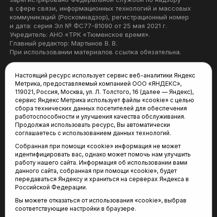
в сфере связи, информационных технологий и массовых
коммуникаций (Роскомнадзор), регистрационный номер
и дата: серия Эл № ФС77-81090 от 25 мая 2021 г.
Учредитель: АНО «ТРК «Тюменское время».
Главный редактор: Мартынов В. В.
При использовании материалов ссылка обязательна.
Политика конфиденциальности
Настоящий ресурс использует сервис веб-аналитики Яндекс
Метрика, предоставляемый компанией ООО «ЯНДЕКС»,
Редакция:
119021, Россия, Москва, ул. Л. Толстого, 16 (далее — Яндекс),
сервис Яндекс Метрика использует файлы «cookie» с целью
625035, Тюмень, пр. Геологоразведчиков, 28А
сбора технических данных посетителей для обеспечения
(3452) 68-22-28
работоспособности и улучшения качества обслуживания.
tum-arena@mail.ru
Продолжая использовать ресурс, Вы автоматически
соглашаетесь с использованием данных технологий.
Отдел продаж:
Собранная при помощи «cookie» информация не может
(3452) 68-89-78
идентифицировать вас, однако может помочь нам улучшить
kotovaev@sibinformburo.ru
работу нашего сайта. Информация об использовании вами
данного сайта, собранная при помощи «cookie», будет
передаваться Яндексу и храниться на серверах Яндекса в
Российской Федерации.
Вы можете отказаться от использования «cookie», выбрав
соответствующие настройки в браузере.