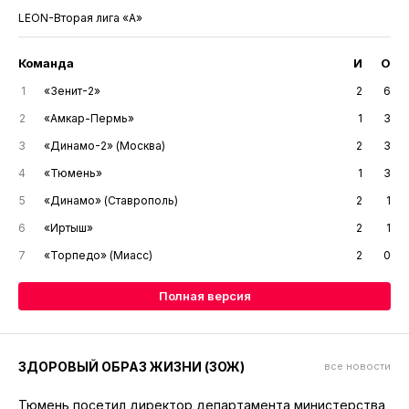
LEON-Вторая лига «А»
Команда
И
О
1
«Зенит-2»
2
6
2
«Амкар-Пермь»
1
3
3
«Динамо-2» (Москва)
2
3
4
«Тюмень»
1
3
5
«Динамо» (Ставрополь)
2
1
6
«Иртыш»
2
1
7
«Торпедо» (Миасс)
2
0
Полная версия
ЗДОРОВЫЙ ОБРАЗ ЖИЗНИ (ЗОЖ)
все новости
Тюмень посетил директор департамента министерства