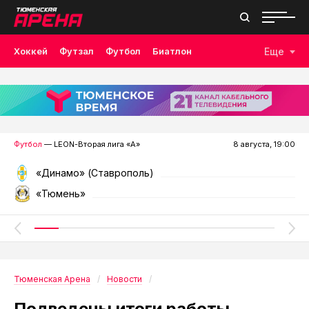
Хоккей
Футзал
Футбол
Биатлон
Еще
Лыжные гонки
Волейбол
Плавание
Дзюдо
Скалолазание
Велоспорт
Бокс
Футбол
— LEON-Вторая лига «А»
8 августа, 19:00
«Динамо» (Ставрополь)
«Тюмень»
Тюменская Арена
Новости
Подведены итоги работы