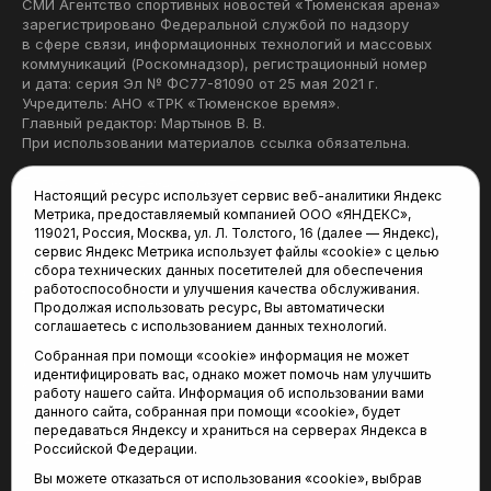
СМИ Агентство спортивных новостей «Тюменская арена»
зарегистрировано Федеральной службой по надзору
в сфере связи, информационных технологий и массовых
коммуникаций (Роскомнадзор), регистрационный номер
и дата: серия Эл № ФС77-81090 от 25 мая 2021 г.
Учредитель: АНО «ТРК «Тюменское время».
Главный редактор: Мартынов В. В.
При использовании материалов ссылка обязательна.
Политика конфиденциальности
Настоящий ресурс использует сервис веб-аналитики Яндекс
Метрика, предоставляемый компанией ООО «ЯНДЕКС»,
Редакция:
119021, Россия, Москва, ул. Л. Толстого, 16 (далее — Яндекс),
сервис Яндекс Метрика использует файлы «cookie» с целью
625035, Тюмень, пр. Геологоразведчиков, 28А
сбора технических данных посетителей для обеспечения
(3452) 68-22-28
работоспособности и улучшения качества обслуживания.
tum-arena@mail.ru
Продолжая использовать ресурс, Вы автоматически
соглашаетесь с использованием данных технологий.
Отдел продаж:
Собранная при помощи «cookie» информация не может
(3452) 68-89-78
идентифицировать вас, однако может помочь нам улучшить
kotovaev@sibinformburo.ru
работу нашего сайта. Информация об использовании вами
данного сайта, собранная при помощи «cookie», будет
передаваться Яндексу и храниться на серверах Яндекса в
Российской Федерации.
Вы можете отказаться от использования «cookie», выбрав