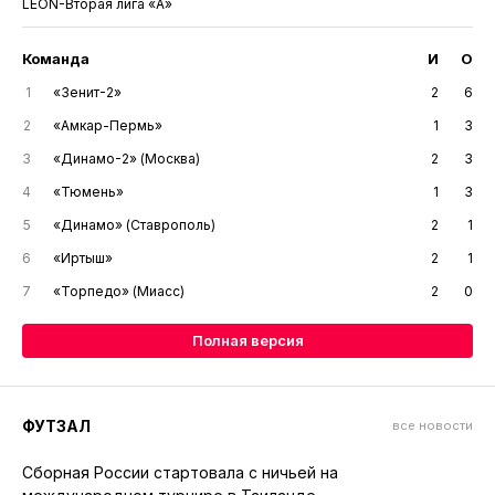
LEON-Вторая лига «А»
Команда
И
О
1
«Зенит-2»
2
6
2
«Амкар-Пермь»
1
3
3
«Динамо-2» (Москва)
2
3
4
«Тюмень»
1
3
5
«Динамо» (Ставрополь)
2
1
6
«Иртыш»
2
1
7
«Торпедо» (Миасс)
2
0
Полная версия
ФУТЗАЛ
все новости
Сборная России стартовала с ничьей на