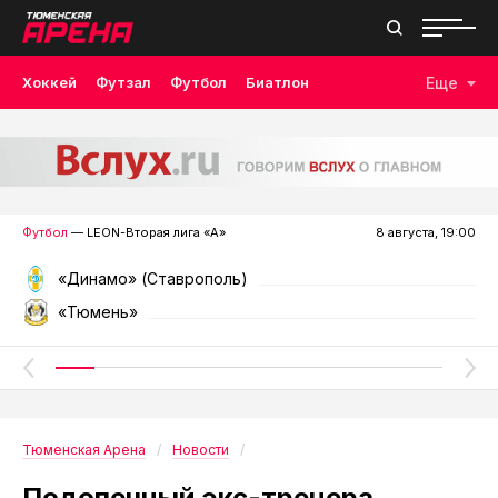
Хоккей
Футзал
Футбол
Биатлон
Еще
Лыжные гонки
Волейбол
Плавание
Дзюдо
Скалолазание
Велоспорт
Бокс
Футбол
— LEON-Вторая лига «А»
8 августа, 19:00
«Динамо» (Ставрополь)
«Тюмень»
Тюменская Арена
Новости
Подопечный экс-тренера