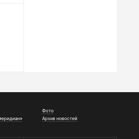
Фото
меридиан»
Архив новостей