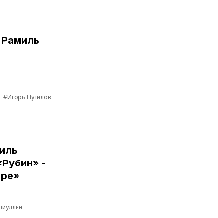
 Рамиль
а
#Игорь Путилов
иль
«Рубин» -
ере»
лиуллин