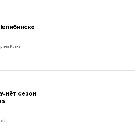
Челябинске
рина Розна
ачнёт сезон
ма
ск