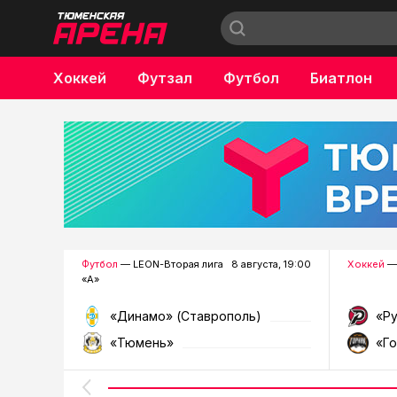
Хоккей
Футзал
Футбол
Биатлон
Бокс
Футбол
— LEON-Вторая лига
8 августа, 19:00
Хоккей
—
«А»
«Динамо» (Ставрополь)
«Р
«Тюмень»
«Г