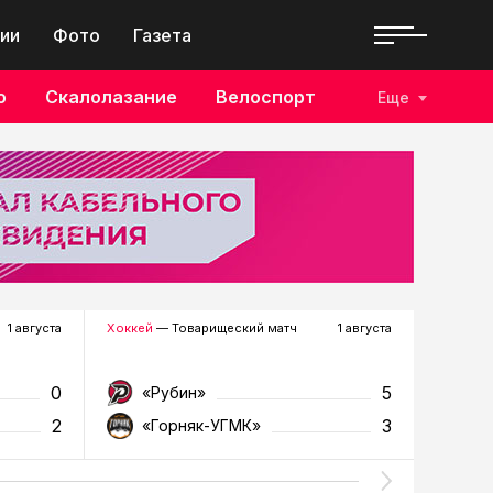
ии
Фото
Газета
о
Скалолазание
Велоспорт
Еще
1 августа
Хоккей
— Товарищеский матч
1 августа
Футбол
—
0
5
«Рубин»
«Д
2
3
«Горняк-УГМК»
«Т