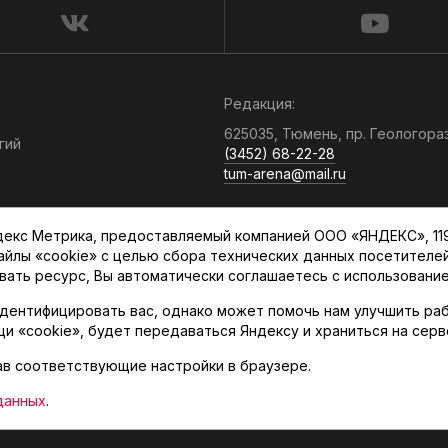
Редакция:
625035, Тюмень, пр. Геологора
гий
(3452) 68-22-28
tum-arena@mail.ru
Отдел продаж:
кс Метрика, предоставляемый компанией ООО «ЯНДЕКС», 119021
(3452) 68-89-78
файлы «cookie» с целью сбора технических данных посетителе
kotovaev@sibinformburo.ru
вать ресурс, Вы автоматически соглашаетесь с использование
дентифицировать вас, однако может помочь нам улучшить раб
щи «cookie», будет передаваться Яндексу и храниться на сер
ав соответствующие настройки в браузере.
нская арена»
данных
.