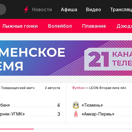
Новости
Афиша
Видео
Трансляц
Лыжные гонки
Волейбол
Плавание
Дзюд
 Товарищеский матч
2 августа
Футбол
— LEON-Вторая лига «А»
4
убин»
«Тюмень»
3
орняк-УГМК»
«Амкар-Пермь»