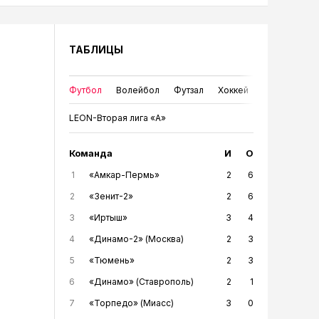
ТАБЛИЦЫ
Футбол
Волейбол
Футзал
Хоккей
LEON-Вторая лига «А»
Команда
И
О
1
«Амкар-Пермь»
2
6
2
«Зенит-2»
2
6
3
«Иртыш»
3
4
4
«Динамо-2» (Москва)
2
3
5
«Тюмень»
2
3
6
«Динамо» (Ставрополь)
2
1
7
«Торпедо» (Миасс)
3
0