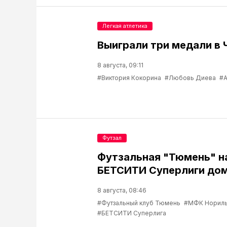
Легкая атлетика
Выиграли три медали в 
8 августа, 09:11
#Виктория Кокорина
#Любовь Диева
#А
Футзал
Футзальная "Тюмень" н
БЕТСИТИ Суперлиги до
8 августа, 08:46
#Футзальный клуб Тюмень
#МФК Нориль
#БЕТСИТИ Суперлига