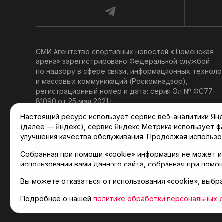
СМИ Агентство спортивных новостей «Тюменская
арена» зарегистрировано Федеральной службой
по надзору в сфере связи, информационных техноло
и массовых коммуникаций (Роскомнадзор),
регистрационный номер и дата: серия Эл № ФС77-
81090 от 25 мая 2021 г.
Учредитель: АНО «ТРК «Тюменское время».
Настоящий ресурс использует сервис веб-аналитики Янде
Главный редактор: Мартынов В. В.
(далее — Яндекс), сервис Яндекс Метрика использует 
При использовании материалов ссылка обязательна.
улучшения качества обслуживания. Продолжая использо
Политика конфиденциальности
Собранная при помощи «cookie» информация не может и
использовании вами данного сайта, собранная при помо
Вы можете отказаться от использования «cookie», выбр
© 2001-2026 Агентство спортивных новостей «Тюме
Карта сайта
Подробнее о нашей
политике обработки персональных 