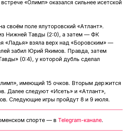
й встрече «Олимп» оказался сильнее исетской
а своём поле ялуторовский «Атлант».
из Нижней Тавды (2:0), а затем — ФК
кая «Ладья» взяла верх над «Боровским» —
телей забил Юрий Якимов. Правда, затем
авды» (0:4), у которой дубль сделал
Олимп», имеющий 15 очков. Вторым держится
ов. Далее следуют «Исеть» и «Атлант»,
ов. Следующие игры пройдут 8 и 9 июля.
тюменском спорте — в
Telegram-канале
.