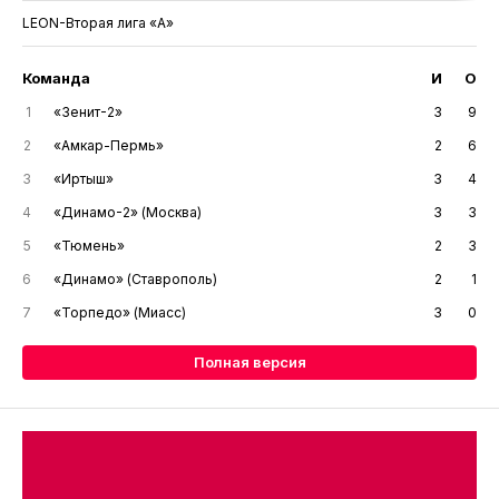
LEON-Вторая лига «А»
Команда
И
О
1
«Зенит-2»
3
9
2
«Амкар-Пермь»
2
6
3
«Иртыш»
3
4
4
«Динамо-2» (Москва)
3
3
5
«Тюмень»
2
3
6
«Динамо» (Ставрополь)
2
1
7
«Торпедо» (Миасс)
3
0
Полная версия