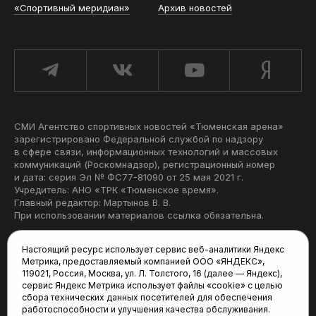
«Спортивный меридиан»
Архив новостей
СМИ Агентство спортивных новостей «Тюменская арена»
зарегистрировано Федеральной службой по надзору
в сфере связи, информационных технологий и массовых
коммуникаций (Роскомнадзор), регистрационный номер
и дата: серия Эл № ФС77-81090 от 25 мая 2021 г.
Учредитель: АНО «ТРК «Тюменское время».
Главный редактор: Мартынов В. В.
При использовании материалов ссылка обязательна.
Политика конфиденциальности
Настоящий ресурс использует сервис веб-аналитики Яндекс
Метрика, предоставляемый компанией ООО «ЯНДЕКС»,
Редакция:
119021, Россия, Москва, ул. Л. Толстого, 16 (далее — Яндекс),
сервис Яндекс Метрика использует файлы «cookie» с целью
625035, Тюмень, пр. Геологоразведчиков, 28А
сбора технических данных посетителей для обеспечения
(3452) 68-22-28
работоспособности и улучшения качества обслуживания.
tum-arena@mail.ru