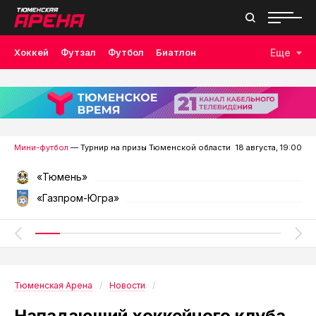
Хоккей
Футзал
Футбол
Биатлон
Еще
Лыжные гонки
Волейбол
Плавание
Дзюдо
Скалолазание
Велоспорт
Бокс
Мини-футбол
— Турнир на призы Тюменской области
18 августа, 19:00
«Тюмень»
«Газпром-Югра»
Тюменская Арена
Новости
Нападающий хоккейного клуба