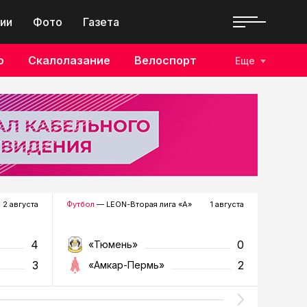
ии
Фото
Газета
о
Скалолазание
Велоспорт
Еще
2 августа
Футбол
— LEON-Вторая лига «А»
1 августа
Хоккей
—
4
0
«Тюмень»
«Р
3
2
«Амкар-Пермь»
«Г