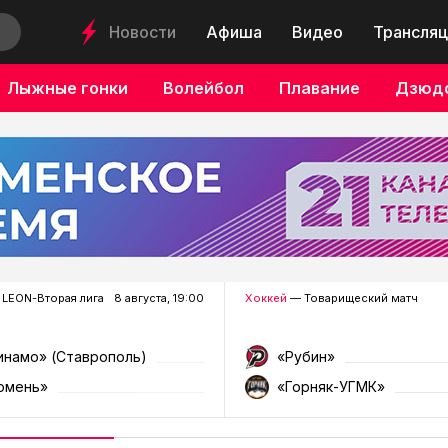
Новости
Афиша
Видео
Трансляц
Лыжные гонки
Волейбол
Плавание
Дзюд
LEON-Вторая лига
8 августа, 19:00
Хоккей
— Товарищеский матч
инамо» (Ставрополь)
«Рубин»
юмень»
«Горняк-УГМК»