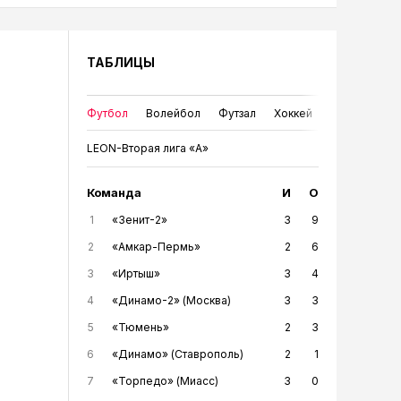
ТАБЛИЦЫ
Футбол
Волейбол
Футзал
Хоккей
LEON-Вторая лига «А»
Команда
И
О
1
«Зенит-2»
3
9
2
«Амкар-Пермь»
2
6
3
«Иртыш»
3
4
4
«Динамо-2» (Москва)
3
3
5
«Тюмень»
2
3
6
«Динамо» (Ставрополь)
2
1
7
«Торпедо» (Миасс)
3
0