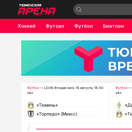
Хоккей
Футзал
Футбол
Биатлон
Бокс
Футбол
— LEON-Вторая лига
16 августа, 18:00
Футбол
— 
«А»
«А»
«Тюмень»
«Д
«Торпедо» (Миасс)
«Т