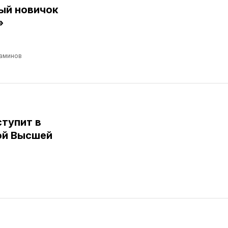
ый новичок
»
аминов
тупит в
ой Высшей