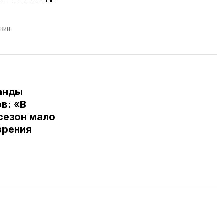
кин
анды
в: «В
сезон мало
зрения