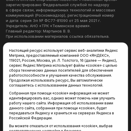
зарегистрировано Федеральной службой по надзору
в сфере связи, информационных технологий и массовых
коммуникаций (Роскомнадзор), регистрационный номер
и дата: серия Эл № ФС77-81090 от 25 мая 2021 г.
Учредитель: АНО «ТРК «Тюменское время».
Главный редактор: Мартынов В. В.
При использовании материалов ссылка обязательна.
Политика конфиденциальности
Настоящий ресурс использует сервис веб-аналитики Яндекс
Метрика, предоставляемый компанией ООО «ЯНДЕКС»,
Редакция:
119021, Россия, Москва, ул. Л. Толстого, 16 (далее — Яндекс),
сервис Яндекс Метрика использует файлы «cookie» с целью
625035, Тюмень, пр. Геологоразведчиков, 28А
сбора технических данных посетителей для обеспечения
(3452) 68-22-28
работоспособности и улучшения качества обслуживания.
tum-arena@mail.ru
Продолжая использовать ресурс, Вы автоматически
соглашаетесь с использованием данных технологий.
Отдел продаж:
Собранная при помощи «cookie» информация не может
(3452) 68-89-78
идентифицировать вас, однако может помочь нам улучшить
kotovaev@sibinformburo.ru
работу нашего сайта. Информация об использовании вами
данного сайта, собранная при помощи «cookie», будет
передаваться Яндексу и храниться на серверах Яндекса в
Российской Федерации.
Вы можете отказаться от использования «cookie», выбрав
соответствующие настройки в браузере.