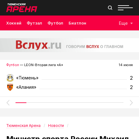
Хоккей
Футзал
Футбол
Биатлон
Еще
Лыжные гонки
Волейбол
Плавание
Дзюдо
Скалолазание
Велоспорт
Бокс
Футбол
— LEON-Вторая лига «А»
14 июня
2
«Тюмень»
2
«Алания»
Тюменская Арена
Новости
Министр спорта России Михаил