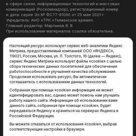
в сфере связи, информационных технологий и массовых
коммуникаций (Роскомнадзор), регистрационный номер
и дата: серия Эл № ФС77-81090 от 25 мая 2021 г.
Учредитель: АНО «ТРК «Тюменское время».
Главный редактор: Мартынов В. В.
При использовании материалов ссылка обязательна.
Политика конфиденциальности
Настоящий ресурс использует сервис веб-аналитики Яндекс
Метрика, предоставляемый компанией ООО «ЯНДЕКС»,
Редакция:
119021, Россия, Москва, ул. Л. Толстого, 16 (далее — Яндекс),
сервис Яндекс Метрика использует файлы «cookie» с целью
625035, Тюмень, пр. Геологоразведчиков, 28А
сбора технических данных посетителей для обеспечения
(3452) 68-22-28
работоспособности и улучшения качества обслуживания.
tum-arena@mail.ru
Продолжая использовать ресурс, Вы автоматически
соглашаетесь с использованием данных технологий.
Отдел продаж:
Собранная при помощи «cookie» информация не может
(3452) 68-89-78
идентифицировать вас, однако может помочь нам улучшить
kotovaev@sibinformburo.ru
работу нашего сайта. Информация об использовании вами
данного сайта, собранная при помощи «cookie», будет
передаваться Яндексу и храниться на серверах Яндекса в
Российской Федерации.
Вы можете отказаться от использования «cookie», выбрав
соответствующие настройки в браузере.