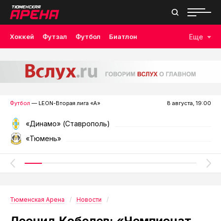
Хоккей
Футзал
Футбол
Биатлон
Еще
Лыжные гонки
Волейбол
Плавание
Дзюдо
Скалолазание
Велоспорт
Бокс
Футбол
— LEON-Вторая лига «А»
8 августа, 19:00
«Динамо» (Ставрополь)
«Тюмень»
Тюменская Арена
Новости
Леонид Кобелев: «Чемпионат