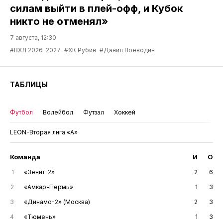
силам выйти в плей-офф, и Кубок
никто не отменял»
7 августа, 12:30
#ВХЛ 2026-2027
#ХК Рубин
#Данил Воеводин
ТАБЛИЦЫ
Футбол
Волейбол
Футзал
Хоккей
LEON-Вторая лига «А»
Команда
И
О
1
«Зенит-2»
2
6
2
«Амкар-Пермь»
1
3
3
«Динамо-2» (Москва)
2
3
4
«Тюмень»
1
3