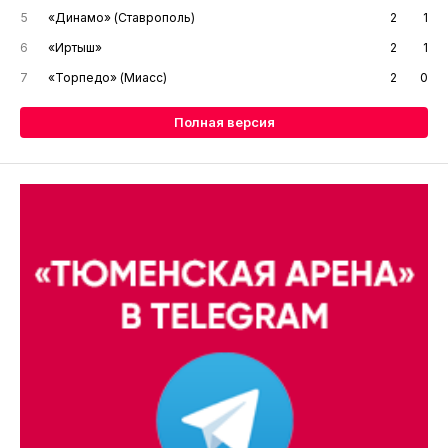
5
«Динамо» (Ставрополь)
2
1
6
«Иртыш»
2
1
7
«Торпедо» (Миасс)
2
0
Полная версия