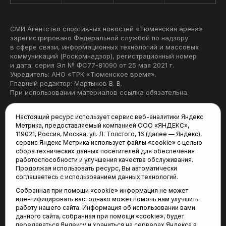
СМИ Агентство спортивных новостей «Тюменская арена»
зарегистрировано Федеральной службой по надзору
в сфере связи, информационных технологий и массовых
коммуникаций (Роскомнадзор), регистрационный номер
и дата: серия Эл № ФС77-81090 от 25 мая 2021 г.
Учредитель: АНО «ТРК «Тюменское время».
Главный редактор: Мартынов В. В.
При использовании материалов ссылка обязательна.
Политика конфиденциальности
Настоящий ресурс использует сервис веб-аналитики Яндекс
Метрика, предоставляемый компанией ООО «ЯНДЕКС»,
Редакция:
119021, Россия, Москва, ул. Л. Толстого, 16 (далее — Яндекс),
сервис Яндекс Метрика использует файлы «cookie» с целью
625035, Тюмень, пр. Геологоразведчиков, 28А
сбора технических данных посетителей для обеспечения
(3452) 68-22-28
работоспособности и улучшения качества обслуживания.
tum-arena@mail.ru
Продолжая использовать ресурс, Вы автоматически
соглашаетесь с использованием данных технологий.
Отдел продаж:
Собранная при помощи «cookie» информация не может
(3452) 68-89-78
идентифицировать вас, однако может помочь нам улучшить
kotovaev@sibinformburo.ru
работу нашего сайта. Информация об использовании вами
данного сайта, собранная при помощи «cookie», будет
передаваться Яндексу и храниться на серверах Яндекса в