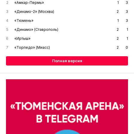
2
«Амкар-Пермь»
1
3
3
«Динамо-2» (Москва)
2
3
4
«Тюмень»
1
3
5
«Динамо» (Ставрополь)
2
1
6
«Иртыш»
2
1
7
«Торпедо» (Миасс)
2
0
Полная версия