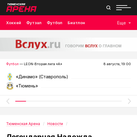
Хоккей
Футзал
Футбол
Биатлон
Еще
Лыжные гонки
Волейбол
Плавание
Дзюдо
Скалолазание
Велоспорт
Бокс
Футбол
— LEON-Вторая лига «А»
8 августа, 19:00
«Динамо» (Ставрополь)
«Тюмень»
Тюменская Арена
Новости
Легендарная Надежда