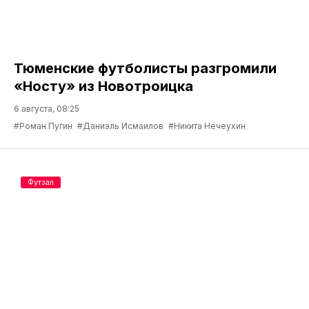
Тюменские футболисты разгромили
«Носту» из Новотроицка
6 августа, 08:25
#Роман Пугин
#Даниэль Исмаилов
#Никита Нечеухин
Футзал