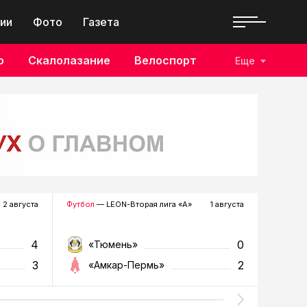
ии
Фото
Газета
о
Скалолазание
Велоспорт
Еще
2 августа
Футбол
— LEON-Вторая лига «А»
1 августа
Хоккей
—
4
0
«Тюмень»
«Р
3
2
«Амкар-Пермь»
«Г