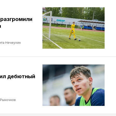
 разгромили
а
ита Нечеухин
бил дебютный
 Рыночнов