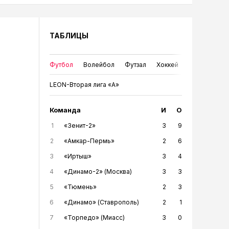
ТАБЛИЦЫ
Футбол
Волейбол
Футзал
Хоккей
LEON-Вторая лига «А»
Команда
И
О
1
«Зенит-2»
3
9
2
«Амкар-Пермь»
2
6
3
«Иртыш»
3
4
4
«Динамо-2» (Москва)
3
3
5
«Тюмень»
2
3
6
«Динамо» (Ставрополь)
2
1
7
«Торпедо» (Миасс)
3
0