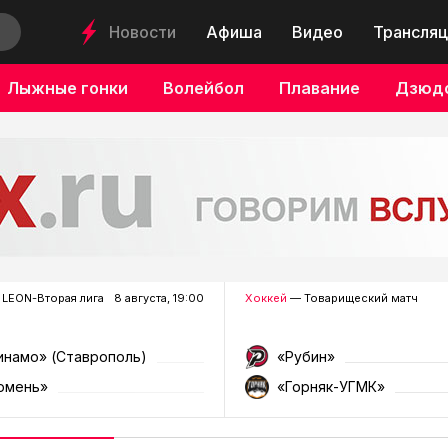
Новости
Афиша
Видео
Трансляц
Лыжные гонки
Волейбол
Плавание
Дзюд
LEON-Вторая лига
8 августа, 19:00
Хоккей
— Товарищеский матч
инамо» (Ставрополь)
«Рубин»
юмень»
«Горняк-УГМК»