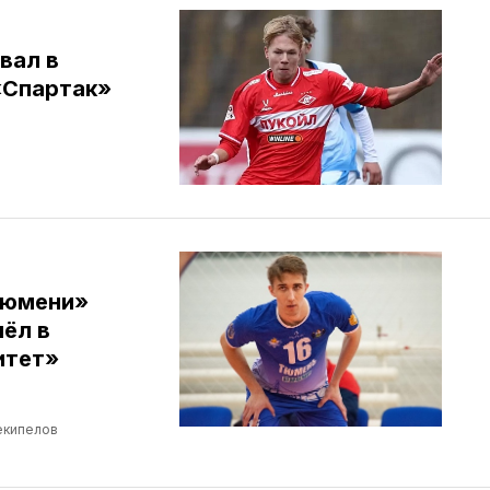
вал в
«Спартак»
Тюмени»
ёл в
итет»
екипелов