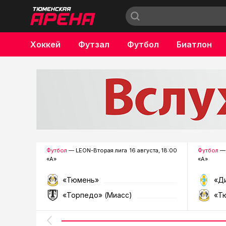
Хоккей
Футзал
Футбол
Биатлон
Бокс
Футбол
— LEON-Вторая лига
16 августа, 18:00
Футбол
— 
«А»
«А»
«Тюмень»
«Д
«Торпедо» (Миасс)
«Т