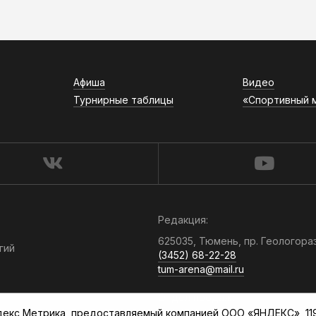
Афиша
Видео
Турнирные таблицы
«Спортивный 
Редакция:
625035, Тюмень, пр. Геологора
гий
(3452) 68-22-28
tum-arena@mail.ru
Отдел продаж:
кс Метрика, предоставляемый компанией ООО «ЯНДЕКС», 119021