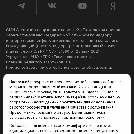
СМИ Агентство спортивных новостей «Тюменская арена»
зарегистрировано Федеральной службой по надзору
в сфере связи, информационных технологий и массовых
коммуникаций (Роскомнадзор), регистрационный номер
и дата: серия Эл № ФС77-81090 от 25 мая 2021 г.
Учредитель: АНО «ТРК «Тюменское время».
Главный редактор: Мартынов В. В.
При использовании материалов ссылка обязательна.
Политика конфиденциальности
Настоящий ресурс использует сервис веб-аналитики Яндекс
Метрика, предоставляемый компанией ООО «ЯНДЕКС»,
Редакция:
119021, Россия, Москва, ул. Л. Толстого, 16 (далее — Яндекс),
сервис Яндекс Метрика использует файлы «cookie» с целью
625035, Тюмень, пр. Геологоразведчиков, 28А
сбора технических данных посетителей для обеспечения
(3452) 68-22-28
работоспособности и улучшения качества обслуживания.
tum-arena@mail.ru
Продолжая использовать ресурс, Вы автоматически
соглашаетесь с использованием данных технологий.
Отдел продаж:
Собранная при помощи «cookie» информация не может
(3452) 68-89-78
идентифицировать вас, однако может помочь нам улучшить
kotovaev@sibinformburo.ru