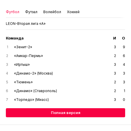
Футбол
Футзал
Волейбол
Хоккей
LEON-Вторая лига «А»
Команда
И
О
1
«Зенит-2»
3
9
2
«Амкар-Пермь»
2
6
3
«Иртыш»
3
4
4
«Динамо-2» (Москва)
3
3
5
«Тюмень»
2
3
6
«Динамо» (Ставрополь)
2
1
7
«Торпедо» (Миасс)
3
0
Полная версия