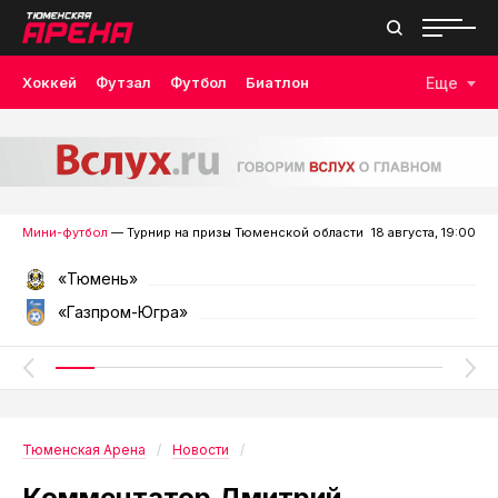
Хоккей
Футзал
Футбол
Биатлон
Еще
Лыжные гонки
Волейбол
Плавание
Дзюдо
Скалолазание
Велоспорт
Бокс
Мини-футбол
— Турнир на призы Тюменской области
18 августа, 19:00
«Тюмень»
«Газпром-Югра»
Тюменская Арена
Новости
Комментатор Дмитрий