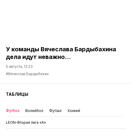
У команды Вячеслава Бардыбахина
дела идут неважно…
5 августа, 12:23
#Вячеслав Бардыбахин
ТАБЛИЦЫ
Футбол
Волейбол
Футзал
Хоккей
LEON-Вторая лига «А»