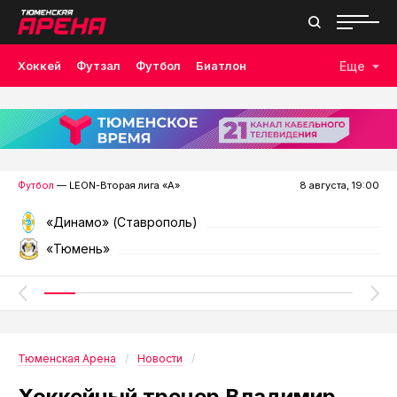
Хоккей
Футзал
Футбол
Биатлон
Еще
Лыжные гонки
Волейбол
Плавание
Дзюдо
Скалолазание
Велоспорт
Бокс
Футбол
— LEON-Вторая лига «А»
8 августа, 19:00
«Динамо» (Ставрополь)
«Тюмень»
Тюменская Арена
Новости
Хоккейный тренер Владимир