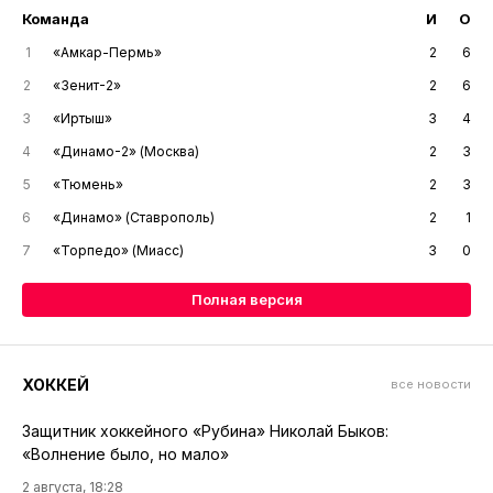
Команда
И
О
1
«Амкар-Пермь»
2
6
2
«Зенит-2»
2
6
3
«Иртыш»
3
4
4
«Динамо-2» (Москва)
2
3
5
«Тюмень»
2
3
6
«Динамо» (Ставрополь)
2
1
7
«Торпедо» (Миасс)
3
0
Полная версия
ХОККЕЙ
все новости
Защитник хоккейного «Рубина» Николай Быков:
«Волнение было, но мало»
2 августа, 18:28