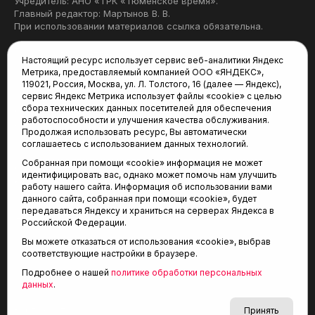
Учредитель: АНО «ТРК «Тюменское время».
Главный редактор: Мартынов В. В.
При использовании материалов ссылка обязательна.
Политика конфиденциальности
Настоящий ресурс использует сервис веб-аналитики Яндекс
Метрика, предоставляемый компанией ООО «ЯНДЕКС»,
Редакция:
119021, Россия, Москва, ул. Л. Толстого, 16 (далее — Яндекс),
сервис Яндекс Метрика использует файлы «cookie» с целью
625035, Тюмень, пр. Геологоразведчиков, 28А
сбора технических данных посетителей для обеспечения
(3452) 68-22-28
работоспособности и улучшения качества обслуживания.
tum-arena@mail.ru
Продолжая использовать ресурс, Вы автоматически
соглашаетесь с использованием данных технологий.
Отдел продаж:
Собранная при помощи «cookie» информация не может
(3452) 68-89-78
идентифицировать вас, однако может помочь нам улучшить
kotovaev@sibinformburo.ru
работу нашего сайта. Информация об использовании вами
данного сайта, собранная при помощи «cookie», будет
передаваться Яндексу и храниться на серверах Яндекса в
Российской Федерации.
Вы можете отказаться от использования «cookie», выбрав
соответствующие настройки в браузере.
Подробнее о нашей
политике обработки персональных
© 2001-2026 Агентство спортивных новостей
данных
.
6+
«Тюменская арена»
Карта сайта
Принять