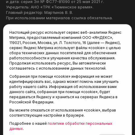
и дата: серия Эл № ФС77-81090 от 25 мая 2021 г.
Учредитель: АНО «ТРК «Тюменское время».
Главный редактор: Мартынов В. В.
При использовании материалов ссылка обязательна.
Политика конфиденциальности
Настоящий ресурс использует сервис веб-аналитики Яндекс
Метрика, предоставляемый компанией ООО «ЯНДЕКС»,
Редакция:
119021, Россия, Москва, ул. Л. Толстого, 16 (далее — Яндекс),
сервис Яндекс Метрика использует файлы «cookie» с целью
625035, Тюмень, пр. Геологоразведчиков, 28А
сбора технических данных посетителей для обеспечения
(3452) 68-22-28
работоспособности и улучшения качества обслуживания.
tum-arena@mail.ru
Продолжая использовать ресурс, Вы автоматически
соглашаетесь с использованием данных технологий.
Отдел продаж:
Собранная при помощи «cookie» информация не может
(3452) 68-89-78
идентифицировать вас, однако может помочь нам улучшить
kotovaev@sibinformburo.ru
работу нашего сайта. Информация об использовании вами
данного сайта, собранная при помощи «cookie», будет
передаваться Яндексу и храниться на серверах Яндекса в
Российской Федерации.
Вы можете отказаться от использования «cookie», выбрав
соответствующие настройки в браузере.
Подробнее о нашей
политике обработки персональных
© 2001-2026 Агентство спортивных новостей
данных
.
6+
«Тюменская арена»