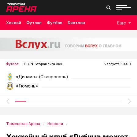
Хоккей
Футзал
Футбол
Биатлон
Еще
Лыжные гонки
Волейбол
Плавание
Дзюдо
Скалолазание
Велоспорт
Бокс
Футбол
— LEON-Вторая лига «А»
8 августа, 19:00
«Динамо» (Ставрополь)
«Тюмень»
Тюменская Арена
Новости
Хоккейный клуб «Рубин» может