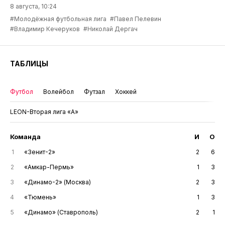
8 августа, 10:24
#Молодёжная футбольная лига
#Павел Пелевин
#Владимир Кечеруков
#Николай Дергач
ТАБЛИЦЫ
Футбол
Волейбол
Футзал
Хоккей
LEON-Вторая лига «А»
Команда
И
О
1
«Зенит-2»
2
6
2
«Амкар-Пермь»
1
3
3
«Динамо-2» (Москва)
2
3
4
«Тюмень»
1
3
5
«Динамо» (Ставрополь)
2
1