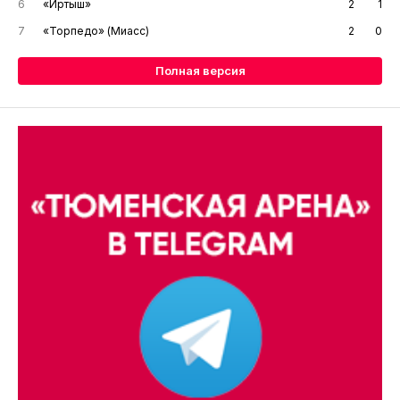
6
«Иртыш»
2
1
7
«Торпедо» (Миасс)
2
0
Полная версия