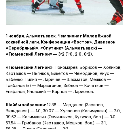
1 ноября. Альметьевск. Чемпионат Молодёжной
хоккейной лиги. Конференция «Восток». Дивизион
«Серебряный». «Спутник» (Альметьевск) —
«Тюменский Легион» — 3:2 (1:0, 2:0, 0:2).
«Тюменский Легион»:
Пономарёв; Борисов — Холиков,
Карташов — Пьянков, Бикетов — Чемоданов, Янус —
Бабенко; Пилия — Ларичев — Шахматов, Мешков —
Грибанов (к) — Марзаганов, Зяблов — Кочетков —
Епифанов, Яновский — Карпов — Ларионов.
Шайбы забросили:
12.38 — Марданов (Зарипов,
Вильданов) — 1:0, 30.07 — Хусаенов (Калимуллин) — 2:0,
39.52 — Калимуллин (Овчинников, Кутузов, бол.) — 3:0,
57.54 — Грибанов (Карташов, Мешков, бол.) — 3:1,
58.38 — Пилия (Борисов) — 3:2.