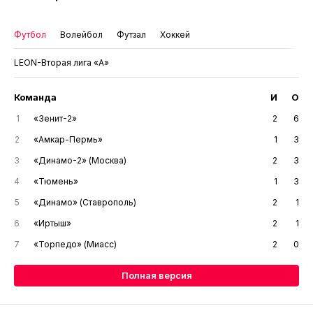
Футбол
Волейбол
Футзал
Хоккей
LEON-Вторая лига «А»
Команда
И
О
1
«Зенит-2»
2
6
2
«Амкар-Пермь»
1
3
3
«Динамо-2» (Москва)
2
3
4
«Тюмень»
1
3
5
«Динамо» (Ставрополь)
2
1
6
«Иртыш»
2
1
7
«Торпедо» (Миасс)
2
0
Полная версия