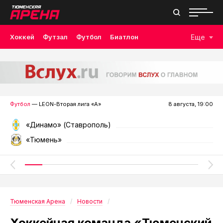
Хоккей
Футзал
Футбол
Биатлон
Еще
Лыжные гонки
Волейбол
Плавание
Дзюдо
Скалолазание
Велоспорт
Бокс
Футбол
— LEON-Вторая лига «А»
8 августа, 19:00
«Динамо» (Ставрополь)
«Тюмень»
Тюменская Арена
Новости
Хоккейная команда «Тюменский