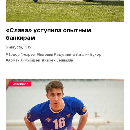
«Слава» уступила опытным
банкирам
6 августа, 11:15
#Тодор Флорев
#Евгений Ращупкин
#Виталий Бухер
#Арман Аймукашев
#Карен Зейналян
Волейбол