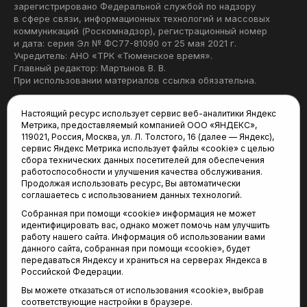
зарегистрировано Федеральной службой по надзору
в сфере связи, информационных технологий и массовых
коммуникаций (Роскомнадзор), регистрационный номер
и дата: серия Эл № ФС77-81090 от 25 мая 2021 г.
Учредитель: АНО «ТРК «Тюменское время».
Главный редактор: Мартынов В. В.
При использовании материалов ссылка обязательна.
Политика конфиденциальности
Настоящий ресурс использует сервис веб-аналитики Яндекс
Метрика, предоставляемый компанией ООО «ЯНДЕКС»,
Редакция:
119021, Россия, Москва, ул. Л. Толстого, 16 (далее — Яндекс),
сервис Яндекс Метрика использует файлы «cookie» с целью
625035, Тюмень, пр. Геологоразведчиков, 28А
сбора технических данных посетителей для обеспечения
(3452) 68-22-28
работоспособности и улучшения качества обслуживания.
tum-arena@mail.ru
Продолжая использовать ресурс, Вы автоматически
соглашаетесь с использованием данных технологий.
Отдел продаж:
Собранная при помощи «cookie» информация не может
(3452) 68-89-78
идентифицировать вас, однако может помочь нам улучшить
kotovaev@sibinformburo.ru
работу нашего сайта. Информация об использовании вами
данного сайта, собранная при помощи «cookie», будет
передаваться Яндексу и храниться на серверах Яндекса в
Российской Федерации.
Вы можете отказаться от использования «cookie», выбрав
соответствующие настройки в браузере.