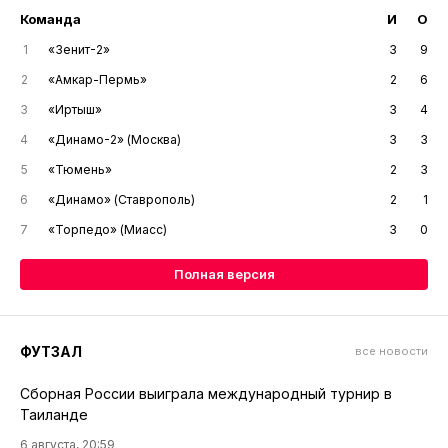
Команда
И
О
1
«Зенит-2»
3
9
2
«Амкар-Пермь»
2
6
3
«Иртыш»
3
4
4
«Динамо-2» (Москва)
3
3
5
«Тюмень»
2
3
6
«Динамо» (Ставрополь)
2
1
7
«Торпедо» (Миасс)
3
0
Полная версия
ФУТЗАЛ
все новости
Сборная России выиграла международный турнир в
Таиланде
6 августа, 20:59