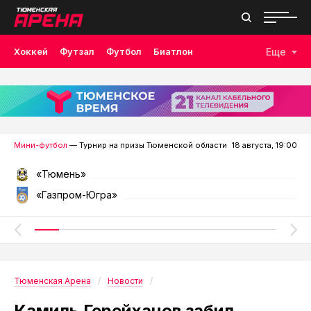
Хоккей
Футзал
Футбол
Биатлон
Еще
Лыжные гонки
Волейбол
Плавание
Дзюдо
Скалолазание
Велоспорт
Бокс
Мини-футбол
— Турнир на призы Тюменской области
18 августа, 19:00
«Тюмень»
«Газпром-Югра»
Тюменская Арена
Новости
Камиль Герейханов забил