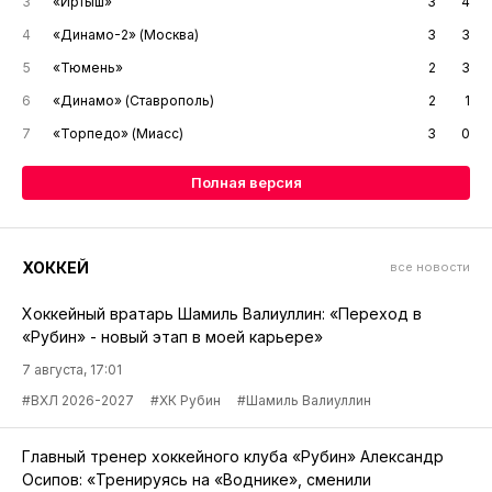
3
«Иртыш»
3
4
4
«Динамо-2» (Москва)
3
3
5
«Тюмень»
2
3
6
«Динамо» (Ставрополь)
2
1
7
«Торпедо» (Миасс)
3
0
Полная версия
ХОККЕЙ
все новости
Хоккейный вратарь Шамиль Валиуллин: «Переход в
«Рубин» - новый этап в моей карьере»
7 августа, 17:01
#ВХЛ 2026-2027
#ХК Рубин
#Шамиль Валиуллин
Главный тренер хоккейного клуба «Рубин» Александр
Осипов: «Тренируясь на «Воднике», сменили