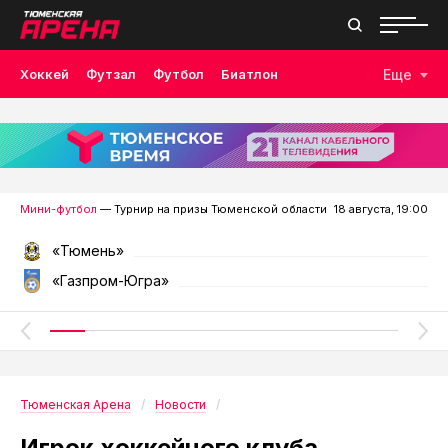
Хоккей
Футзал
Футбол
Биатлон
Еще
Лыжные гонки
Волейбол
Плавание
Дзюдо
Скалолазание
Велоспорт
Бокс
Мини-футбол
— Турнир на призы Тюменской области
18 августа, 19:00
«Тюмень»
«Газпром-Югра»
Тюменская Арена
Новости
Игрок хоккейного клуба