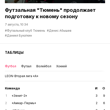
Футзальная "Тюмень" продолжает
подготовку к новому сезону
7 августа, 10:34
#Футзальный клуб Тюмень
#Денис Абышев
#Даниил Букаткин
ТАБЛИЦЫ
Футбол
Футзал
Волейбол
Хоккей
LEON-Вторая лига «А»
Команда
И
О
1
«Зенит-2»
3
9
2
«Амкар-Пермь»
2
6