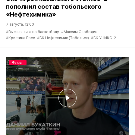
пополнил состав тобольского
«Нефтехимика»
7 августа, 12:00
#Высшая лига по баскетболу
#Максим Слободин
#Кристина Бэсс
#БК Нефтехимик (Тобольск)
#БК УНИКС-2
Футзал