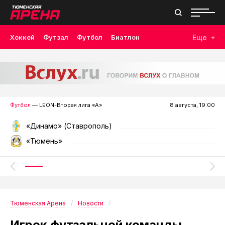
Хоккей
Футзал
Футбол
Биатлон
Еще
Лыжные гонки
Волейбол
Плавание
Дзюдо
Скалолазание
Велоспорт
Бокс
Футбол
— LEON-Вторая лига «А»
8 августа, 19:00
«Динамо» (Ставрополь)
«Тюмень»
Тюменская Арена
Новости
Игрок футзальной команды