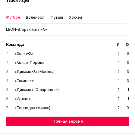
ТАБЛИЦЫ
Футбол
Волейбол
Футзал
Хоккей
LEON-Вторая лига «А»
Команда
И
О
1
«Зенит-2»
2
6
2
«Амкар-Пермь»
1
3
3
«Динамо-2» (Москва)
2
3
4
«Тюмень»
1
3
5
«Динамо» (Ставрополь)
2
1
6
«Иртыш»
2
1
7
«Торпедо» (Миасс)
2
0
Полная версия