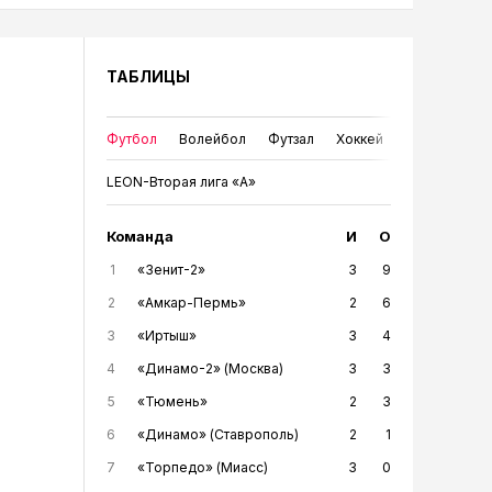
ТАБЛИЦЫ
Футбол
Волейбол
Футзал
Хоккей
LEON-Вторая лига «А»
Команда
И
О
1
«Зенит-2»
3
9
2
«Амкар-Пермь»
2
6
3
«Иртыш»
3
4
4
«Динамо-2» (Москва)
3
3
5
«Тюмень»
2
3
6
«Динамо» (Ставрополь)
2
1
7
«Торпедо» (Миасс)
3
0