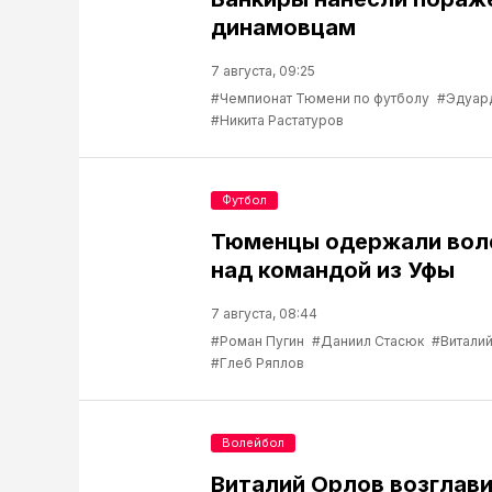
динамовцам
7 августа, 09:25
#Чемпионат Тюмени по футболу
#Эдуар
#Никита Растатуров
Футбол
Тюменцы одержали вол
над командой из Уфы
7 августа, 08:44
#Роман Пугин
#Даниил Стасюк
#Виталий
#Глеб Ряплов
Волейбол
Виталий Орлов возглав