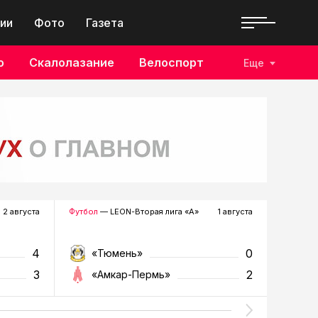
ии
Фото
Газета
о
Скалолазание
Велоспорт
Еще
2 августа
Футбол
— LEON-Вторая лига «А»
1 августа
Хоккей
—
4
0
«Тюмень»
«Р
3
2
«Амкар-Пермь»
«Г