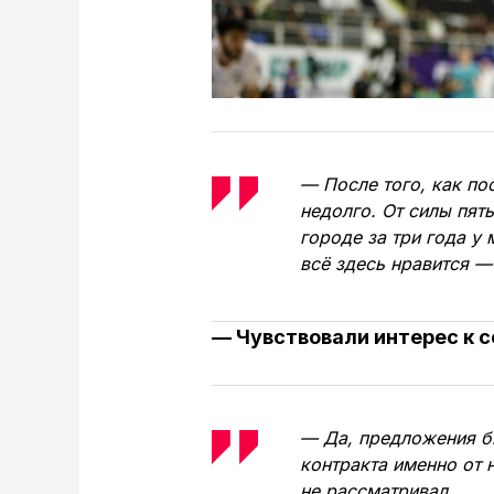
— После того, как по
недолго. От силы пят
городе за три года у
всё здесь нравится —
— Чувствовали интерес к 
— Да, предложения б
контракта именно от 
не рассматривал.