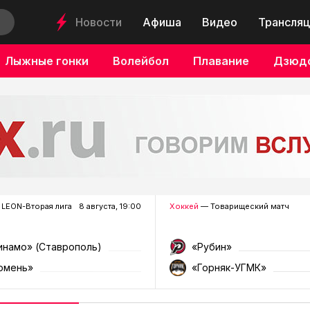
Новости
Афиша
Видео
Трансляц
Лыжные гонки
Волейбол
Плавание
Дзюд
LEON-Вторая лига
8 августа, 19:00
Хоккей
— Товарищеский матч
инамо» (Ставрополь)
«Рубин»
юмень»
«Горняк-УГМК»