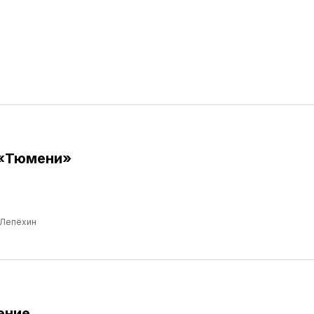
 «Тюмени»
 Лепёхин
ение