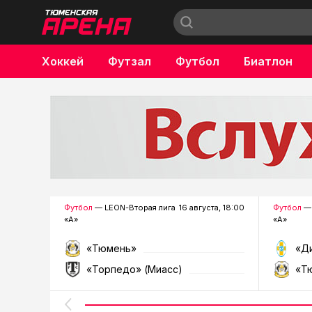
Хоккей
Футзал
Футбол
Биатлон
Бокс
Футбол
— LEON-Вторая лига
16 августа, 18:00
Футбол
— 
«А»
«А»
«Тюмень»
«Д
«Торпедо» (Миасс)
«Т