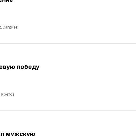
д Сагдиев
евую победу
 Кретов
ил мужскую