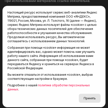
При использовании материалов ссылка обязательна.
Политика конфиденциальности
Настоящий ресурс использует сервис веб-аналитики Яндекс
Метрика, предоставляемый компанией ООО «ЯНДЕКС»,
Редакция:
119021, Россия, Москва, ул. Л. Толстого, 16 (далее — Яндекс),
сервис Яндекс Метрика использует файлы «cookie» с целью
625035, Тюмень, пр. Геологоразведчиков, 28А
сбора технических данных посетителей для обеспечения
(3452) 68-22-28
работоспособности и улучшения качества обслуживания.
tum-arena@mail.ru
Продолжая использовать ресурс, Вы автоматически
соглашаетесь с использованием данных технологий.
Отдел продаж:
Собранная при помощи «cookie» информация не может
(3452) 68-89-78
идентифицировать вас, однако может помочь нам улучшить
kotovaev@sibinformburo.ru
работу нашего сайта. Информация об использовании вами
данного сайта, собранная при помощи «cookie», будет
передаваться Яндексу и храниться на серверах Яндекса в
Российской Федерации.
Вы можете отказаться от использования «cookie», выбрав
соответствующие настройки в браузере.
Подробнее о нашей
политике обработки персональных
© 2001-2026 Агентство спортивных новостей
данных
.
6+
«Тюменская арена»
Карта сайта
Принять