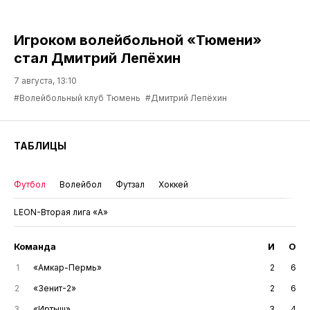
Игроком волейбольной «Тюмени»
стал Дмитрий Лепёхин
7 августа, 13:10
#Волейбольный клуб Тюмень
#Дмитрий Лепёхин
ТАБЛИЦЫ
Футбол
Волейбол
Футзал
Хоккей
LEON-Вторая лига «А»
Команда
И
О
1
«Амкар-Пермь»
2
6
2
«Зенит-2»
2
6
3
«Иртыш»
3
4