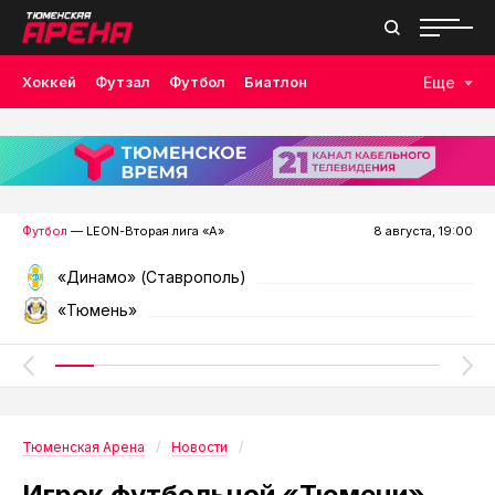
Хоккей
Футзал
Футбол
Биатлон
Еще
Лыжные гонки
Волейбол
Плавание
Дзюдо
Скалолазание
Велоспорт
Бокс
Футбол
— LEON-Вторая лига «А»
8 августа, 19:00
«Динамо» (Ставрополь)
«Тюмень»
Тюменская Арена
Новости
Игрок футбольной «Тюмени»