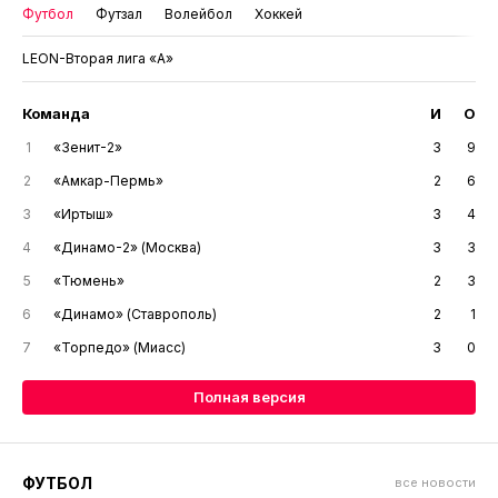
Футбол
Футзал
Волейбол
Хоккей
LEON-Вторая лига «А»
Команда
И
О
1
«Зенит-2»
3
9
2
«Амкар-Пермь»
2
6
3
«Иртыш»
3
4
4
«Динамо-2» (Москва)
3
3
5
«Тюмень»
2
3
6
«Динамо» (Ставрополь)
2
1
7
«Торпедо» (Миасс)
3
0
Полная версия
ФУТБОЛ
все новости