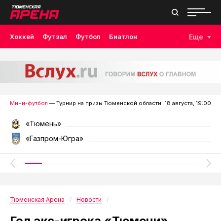
Хоккей
Футзал
Футбол
Биатлон
Еще
Лыжные гонки
Волейбол
Плавание
Дзюдо
Скалолазание
Велоспорт
Бокс
Мини-футбол
— Турнир на призы Тюменской области
18 августа, 19:00
«Тюмень»
«Газпром-Югра»
Тюменская Арена
Новости
Гол экс-игрока «Тюмени»