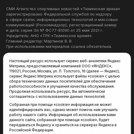
СМИ Агентство спортивных новостей «Тюменская арена»
зарегистрировано Федеральной службой по надзору
в сфере связи, информационных технологий и массовых
коммуникаций (Роскомнадзор), регистрационный номер
и дата: серия Эл № ФС77-81090 от 25 мая 2021 г.
Учредитель: АНО «ТРК «Тюменское время».
Главный редактор: Мартынов В. В.
При использовании материалов ссылка обязательна.
Политика конфиденциальности
Настоящий ресурс использует сервис веб-аналитики Яндекс
Метрика, предоставляемый компанией ООО «ЯНДЕКС»,
Редакция:
119021, Россия, Москва, ул. Л. Толстого, 16 (далее — Яндекс),
сервис Яндекс Метрика использует файлы «cookie» с целью
625035, Тюмень, пр. Геологоразведчиков, 28А
сбора технических данных посетителей для обеспечения
(3452) 68-22-28
работоспособности и улучшения качества обслуживания.
tum-arena@mail.ru
Продолжая использовать ресурс, Вы автоматически
соглашаетесь с использованием данных технологий.
Отдел продаж:
Собранная при помощи «cookie» информация не может
(3452) 68-89-78
идентифицировать вас, однако может помочь нам улучшить
kotovaev@sibinformburo.ru
работу нашего сайта. Информация об использовании вами
данного сайта, собранная при помощи «cookie», будет
передаваться Яндексу и храниться на серверах Яндекса в
Российской Федерации.