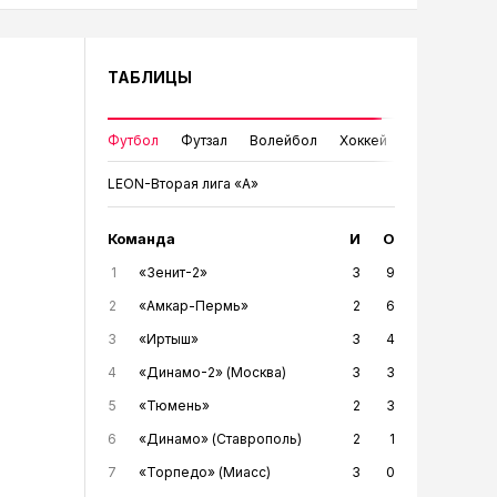
ТАБЛИЦЫ
Футбол
Футзал
Волейбол
Хоккей
LEON-Вторая лига «А»
Команда
И
О
1
«Зенит-2»
3
9
2
«Амкар-Пермь»
2
6
3
«Иртыш»
3
4
4
«Динамо-2» (Москва)
3
3
5
«Тюмень»
2
3
6
«Динамо» (Ставрополь)
2
1
7
«Торпедо» (Миасс)
3
0