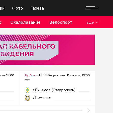
ии
Фото
Газета
о
Скалолазание
Велоспорт
Еще
уста, 19:00
Футбол
— LEON-Вторая лига
8 августа, 19:00
Хоккей
—
«А»
«Динамо» (Ставрополь)
«Р
«Тюмень»
«Г