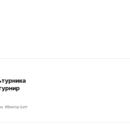
ьтурника
турнир
на
#Виктор Батт