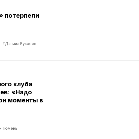
» потерпели
в
#Даниил Букреев
ого клуба
ев: «Надо
ои моменты в
б Тюмень