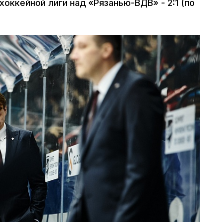
оккейной лиги над «Рязанью-ВДВ» - 2:1 (по