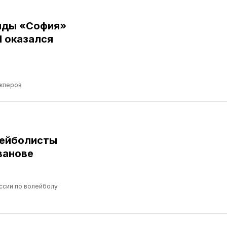
нды «София»
Я оказался
кперов
лейболисты
ванове
ссии по волейболу