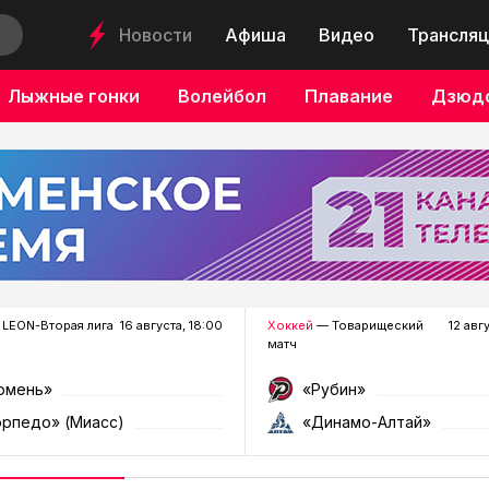
Новости
Афиша
Видео
Трансляц
Лыжные гонки
Волейбол
Плавание
Дзюд
LEON-Вторая лига
16 августа, 18:00
Хоккей
— Товарищеский
12 авг
матч
юмень»
«Рубин»
орпедо» (Миасс)
«Динамо-Алтай»