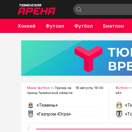
Хоккей
Футзал
Футбол
Биатлон
Бокс
Мини-футбол
— Турнир на
18 августа, 19:00
Футбол
— 
призы Тюменской области
«А»
«Тюмень»
«Т
«Газпром-Югра»
«Т