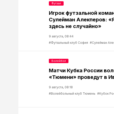
Футзал
Игрок футзальной кома
Сулейман Алекперов: «
здесь не случайно»
9 августа, 08:44
#Футзальный клуб София
#Сулейман Але
Волейбол
Матчи Кубка России во
«Тюмени» проведут в И
9 августа, 08:18
#Волейбольный клуб Тюмень
#Кубок Ро