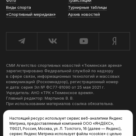
Фото
Трансляции
Виды спорта
Турнирные таблицы
«Спортивный меридиан»
Архив новостей
СМИ Агентство спортивных новостей «Тюменская арена»
зарегистрировано Федеральной службой по надзору
в сфере связи, информационных технологий и массовых
коммуникаций (Роскомнадзор), регистрационный номер
и дата: серия Эл № ФС77-81090 от 25 мая 2021 г.
Учредитель: АНО «ТРК «Тюменское время».
Главный редактор: Мартынов В. В.
При использовании материалов ссылка обязательна.
Политика конфиденциальности
Настоящий ресурс использует сервис веб-аналитики Яндекс
Метрика, предоставляемый компанией ООО «ЯНДЕКС»,
Редакция:
119021, Россия, Москва, ул. Л. Толстого, 16 (далее — Яндекс),
сервис Яндекс Метрика использует файлы «cookie» с целью
625035, Тюмень, пр. Геологоразведчиков, 28А