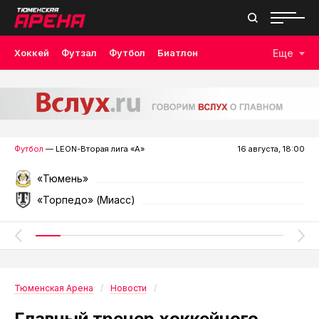
Хоккей
Футзал
Футбол
Биатлон
Еще
Лыжные гонки
Волейбол
Плавание
Дзюдо
Скалолазание
Велоспорт
Бокс
Футбол
— LEON-Вторая лига «А»
16 августа, 18:00
«Тюмень»
«Торпедо» (Миасс)
Тюменская Арена
Новости
Главный тренер хоккейного