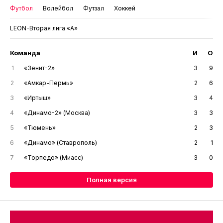
Футбол
Волейбол
Футзал
Хоккей
LEON-Вторая лига «А»
Команда
И
О
1
«Зенит-2»
3
9
2
«Амкар-Пермь»
2
6
3
«Иртыш»
3
4
4
«Динамо-2» (Москва)
3
3
5
«Тюмень»
2
3
6
«Динамо» (Ставрополь)
2
1
7
«Торпедо» (Миасс)
3
0
Полная версия