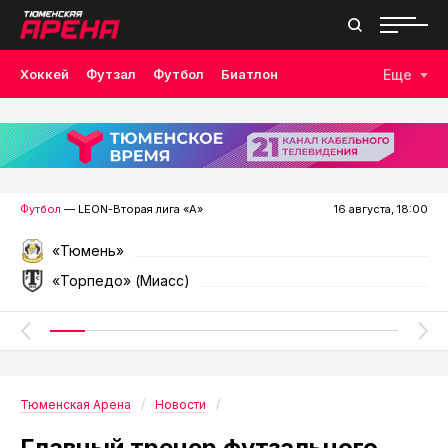
Хоккей
Футзал
Футбол
Биатлон
Еще
Лыжные гонки
Волейбол
Плавание
Дзюдо
Скалолазание
Велоспорт
Бокс
Футбол
— LEON-Вторая лига «А»
16 августа, 18:00
«Тюмень»
«Торпедо» (Миасс)
Тюменская Арена
Новости
Главный тренер футзального