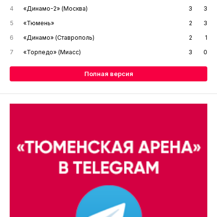
4
«Динамо-2» (Москва)
3
3
5
«Тюмень»
2
3
6
«Динамо» (Ставрополь)
2
1
7
«Торпедо» (Миасс)
3
0
Полная версия