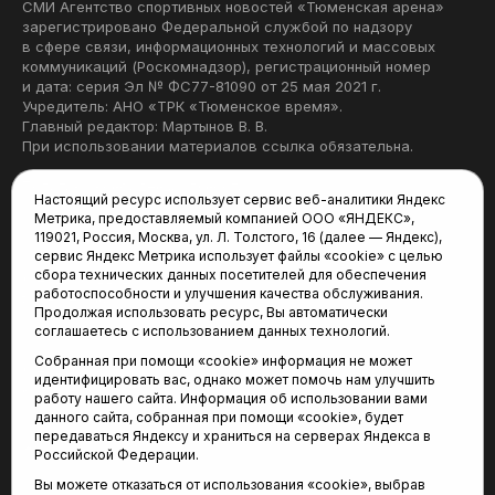
СМИ Агентство спортивных новостей «Тюменская арена»
зарегистрировано Федеральной службой по надзору
в сфере связи, информационных технологий и массовых
коммуникаций (Роскомнадзор), регистрационный номер
и дата: серия Эл № ФС77-81090 от 25 мая 2021 г.
Учредитель: АНО «ТРК «Тюменское время».
Главный редактор: Мартынов В. В.
При использовании материалов ссылка обязательна.
Политика конфиденциальности
Настоящий ресурс использует сервис веб-аналитики Яндекс
Метрика, предоставляемый компанией ООО «ЯНДЕКС»,
Редакция:
119021, Россия, Москва, ул. Л. Толстого, 16 (далее — Яндекс),
сервис Яндекс Метрика использует файлы «cookie» с целью
625035, Тюмень, пр. Геологоразведчиков, 28А
сбора технических данных посетителей для обеспечения
(3452) 68-22-28
работоспособности и улучшения качества обслуживания.
tum-arena@mail.ru
Продолжая использовать ресурс, Вы автоматически
соглашаетесь с использованием данных технологий.
Отдел продаж:
Собранная при помощи «cookie» информация не может
(3452) 68-89-78
идентифицировать вас, однако может помочь нам улучшить
kotovaev@sibinformburo.ru
работу нашего сайта. Информация об использовании вами
данного сайта, собранная при помощи «cookie», будет
передаваться Яндексу и храниться на серверах Яндекса в
Российской Федерации.
Вы можете отказаться от использования «cookie», выбрав