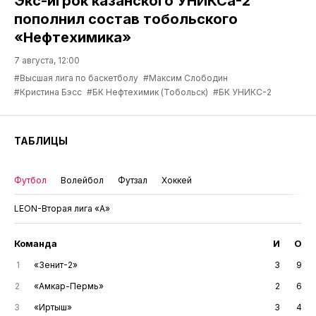
Экс-игрок казанского УНИКСа-2
пополнил состав тобольского
«Нефтехимика»
7 августа, 12:00
#Высшая лига по баскетболу
#Максим Слободин
#Кристина Бэсс
#БК Нефтехимик (Тобольск)
#БК УНИКС-2
ТАБЛИЦЫ
Футбол
Волейбол
Футзал
Хоккей
LEON-Вторая лига «А»
Команда
И
О
1
«Зенит-2»
3
9
2
«Амкар-Пермь»
2
6
3
«Иртыш»
3
4