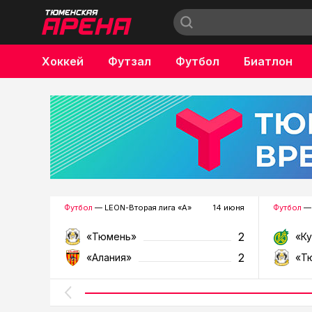
Хоккей
Футзал
Футбол
Биатлон
Бокс
Футбол
— LEON-Вторая лига «А»
14 июня
Футбол
— 
2
«Тюмень»
«К
2
«Алания»
«Т