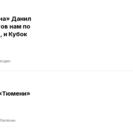
ина» Данил
ов нам по
, и Кубок
водин
 «Тюмени»
 Лепёхин