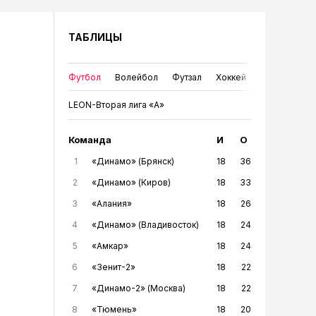
ТАБЛИЦЫ
Футбол
Волейбол
Футзал
Хоккей
LEON-Вторая лига «А»
Команда
И
О
1
«Динамо» (Брянск)
18
36
2
«Динамо» (Киров)
18
33
3
«Алания»
18
26
4
«Динамо» (Владивосток)
18
24
5
«Амкар»
18
24
6
«Зенит-2»
18
22
7
«Динамо-2» (Москва)
18
22
8
«Тюмень»
18
20