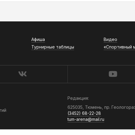
Афиша
Видео
Турнирные таблицы
«Спортивный 
Редакция:
625035, Тюмень, пр. Геологора
гий
(3452) 68-22-28
tum-arena@mail.ru
Отдел продаж: