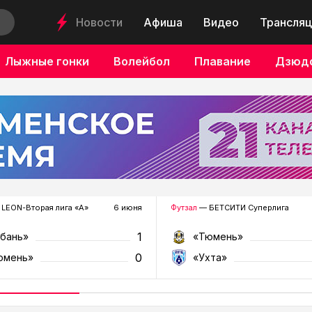
Новости
Афиша
Видео
Трансляц
Лыжные гонки
Волейбол
Плавание
Дзюд
LEON-Вторая лига «А»
6 июня
Футзал
— БЕТСИТИ Суперлига
1
убань»
«Тюмень»
0
юмень»
«Ухта»