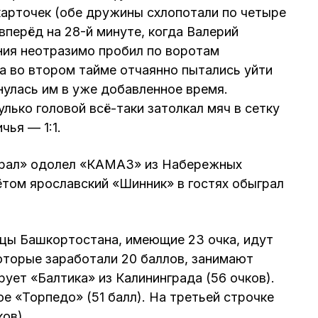
арточек (обе дружины схлопотали по четыре
вперёд на 28-й минуте, когда Валерий
ния неотразимо пробил по воротам
а во втором тайме отчаянно пытались уйти
нулась им в уже добавленное время.
лько головой всё-таки затолкал мяч в сетку
чья — 1:1.
Урал» одолел «КАМАЗ» из Набережных
чётом ярославский «Шинник» в гостях обыграл
ицы Башкортостана, имеющие 23 очка, идут
которые заработали 20 баллов, занимают
рует «Балтика» из Калининграда (56 очков).
 «Торпедо» (51 балл). На третьей строчке
ов).