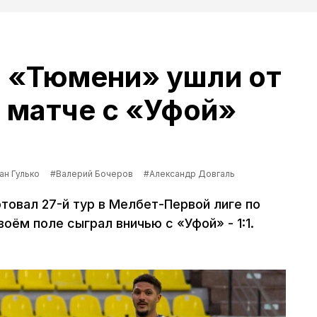
 «Тюмени» ушли от
 матче с «Уфой»
ан Гулько
#Валерий Бочеров
#Александр Довгаль
ртовал 27-й тур в Мелбет-Первой лиге по
оём поле сыграл вничью с «Уфой» - 1:1.