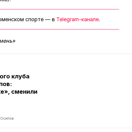
тюменском спорте — в
Telegram-канале
.
мень»
ого клуба
пов:
е», сменили
 Осипов