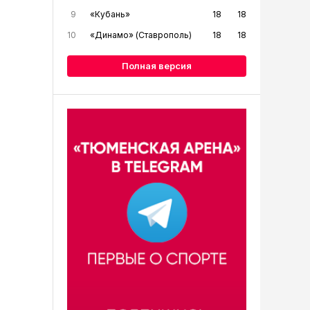
9
«Кубань»
18
18
10
«Динамо» (Ставрополь)
18
18
Полная версия