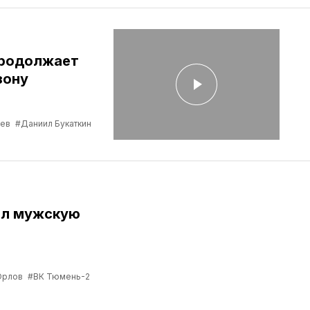
продолжает
зону
ев
#Даниил Букаткин
ил мужскую
Орлов
#ВК Тюмень-2