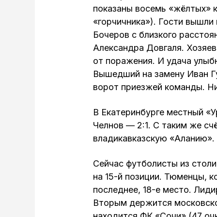
показаны восемь «жёлтых» к
«горчичника»). Гости вышли 
Бочеров с близкого расстоя
Александра Довгаля. Хозяев
от поражения. И удача улыб
Вышедший на замену Иван Гу
ворот приезжей команды. Ни
В Екатеринбурге местный «
Челнов — 2:1. С таким же с
владикавказскую «Аланию».
Сейчас футболисты из стол
на 15-й позиции. Тюменцы, 
последнее, 18-е место. Лиди
Вторым держится московское
находится ФК «Сочи» (47 очк