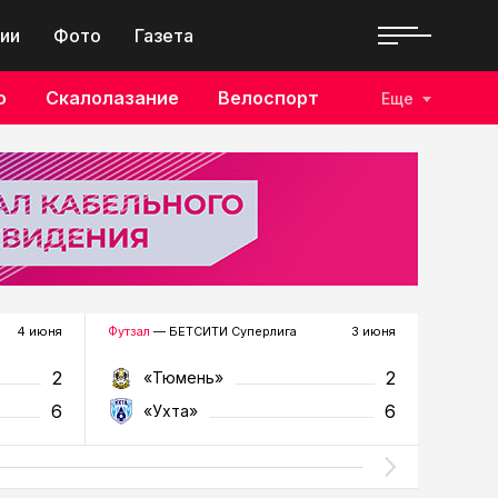
ии
Фото
Газета
о
Скалолазание
Велоспорт
Еще
4 июня
Футзал
— БЕТСИТИ Суперлига
3 июня
Футзал
—
2
2
«Тюмень»
«У
6
6
«Ухта»
«Т