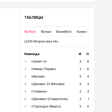
ТАБЛИЦЫ
Футбол
Футзал
Волейбол
Хоккей
LEON-Вторая лига «А»
Команда
И
О
1
«Зенит-2»
3
9
2
«Амкар-Пермь»
2
6
3
«Иртыш»
3
4
4
«Динамо-2» (Москва)
3
3
5
«Тюмень»
2
3
6
«Динамо» (Ставрополь)
2
1
7
«Торпедо» (Миасс)
3
0