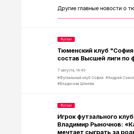
Другие главные новости о 
Футзал
Тюменский клуб "София
состав Высшей лиги по 
7 августа, 14:40
#Футзальный клуб София
#Андрей Соко
#Владислав Шпилёв
Футзал
Игрок футзального клу
Владимир Рыночнов: «
мечтает сыграть за род