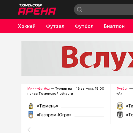
Хоккей
Футзал
Футбол
Биатлон
Бокс
Мини-футбол
— Турнир на
18 августа, 19:00
Футбол
— 
призы Тюменской области
«А»
«Тюмень»
«Т
«Газпром-Югра»
«Т