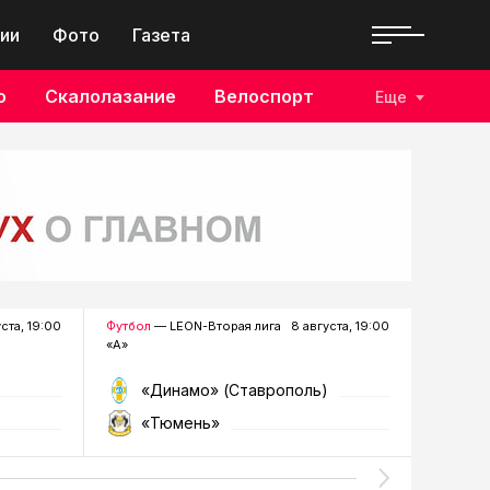
ии
Фото
Газета
о
Скалолазание
Велоспорт
Еще
уста, 19:00
Футбол
— LEON-Вторая лига
8 августа, 19:00
Хоккей
—
«А»
«Динамо» (Ставрополь)
«Р
«Тюмень»
«Г