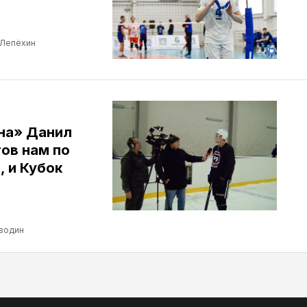
 Лепёхин
ина» Данил
ов нам по
, и Кубок
водин