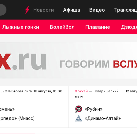
Новости
Афиша
Видео
Трансляц
Лыжные гонки
Волейбол
Плавание
Дзюд
LEON-Вторая лига
16 августа, 18:00
Хоккей
— Товарищеский
12 авг
матч
юмень»
«Рубин»
орпедо» (Миасс)
«Динамо-Алтай»