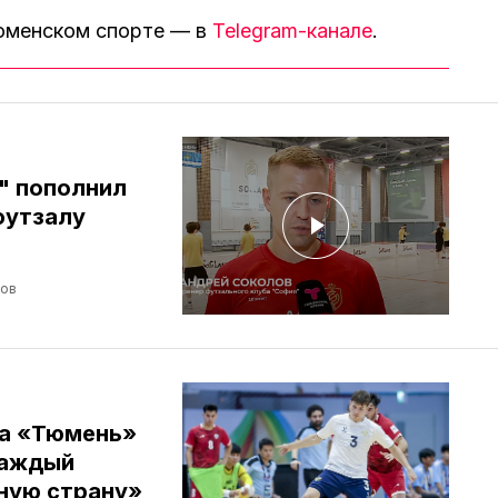
тюменском спорте — в
Telegram-канале
.
" пополнил
футзалу
лов
ба «Тюмень»
Каждый
ную страну»