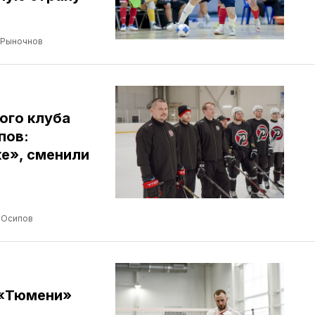
 Рыночнов
ого клуба
пов:
е», сменили
 Осипов
 «Тюмени»