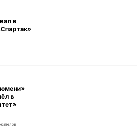
вал в
«Спартак»
Тюмени»
ёл в
итет»
екипелов