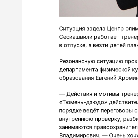
Ситуация задела Центр оли
Сесиашвили работает трене
в отпуске, а везти детей пла
Резонансную ситуацию прок
департамента физической ку
образования Евгений Хромин
— Действия и мотивы трен
«Тюмень-дзюдо» действитель
порядке ведёт переговоры с
внутреннюю проверку, разби
занимаются правоохранител
Владимирович. — Очень хочу