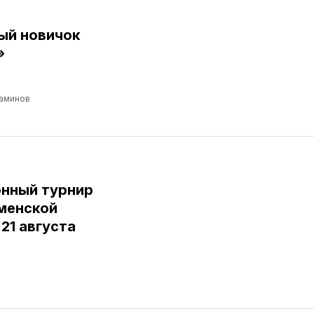
ый новичок
»
аминов
нный турнир
юменской
 21 августа