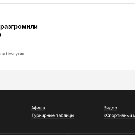
 разгромили
а
ита Нечеухин
Афиша
Видео
Турнирные таблицы
«Спортивный 