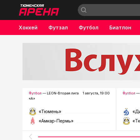
Хоккей
Футзал
Футбол
Биатлон
Бокс
Футбол
— LEON-Вторая лига
1 августа, 19:00
Футбол
— 
«А»
«Тюмень»
«Д
«Амкар-Пермь»
«Т