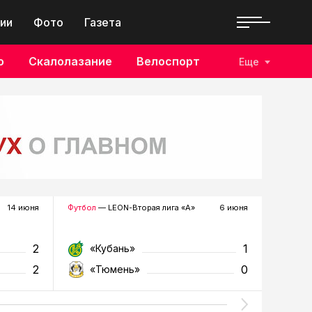
ии
Фото
Газета
о
Скалолазание
Велоспорт
Еще
14 июня
Футбол
— LEON-Вторая лига «А»
6 июня
Футзал
—
2
1
«Кубань»
«Т
2
0
«Тюмень»
«У