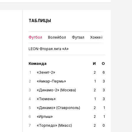
ТАБЛИЦЫ
Футбол
Волейбол
Футзал
Хоккей
LEON-Вторая лига «А»
Команда
И
О
1
«Зенит-2»
2
6
2
«Амкар-Пермь»
1
3
3
«Динамо-2» (Москва)
2
3
4
«Тюмень»
1
3
5
«Динамо» (Ставрополь)
2
1
6
«Иртыш»
2
1
7
«Торпедо» (Миасс)
2
0