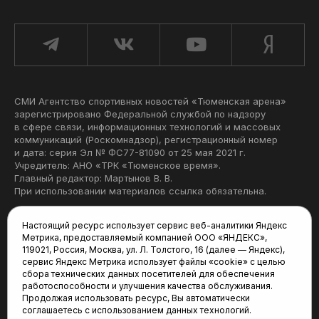
СМИ Агентство спортивных новостей «Тюменская арена»
зарегистрировано Федеральной службой по надзору
в сфере связи, информационных технологий и массовых
коммуникаций (Роскомнадзор), регистрационный номер
и дата: серия Эл № ФС77-81090 от 25 мая 2021 г.
Учредитель: АНО «ТРК «Тюменское время».
Главный редактор: Мартынов В. В.
При использовании материалов ссылка обязательна.
Политика конфиденциальности
Настоящий ресурс использует сервис веб-аналитики Яндекс
Метрика, предоставляемый компанией ООО «ЯНДЕКС»,
Редакция:
119021, Россия, Москва, ул. Л. Толстого, 16 (далее — Яндекс),
сервис Яндекс Метрика использует файлы «cookie» с целью
625035, Тюмень, пр. Геологоразведчиков, 28А
сбора технических данных посетителей для обеспечения
(3452) 68-22-28
работоспособности и улучшения качества обслуживания.
tum-arena@mail.ru
Продолжая использовать ресурс, Вы автоматически
соглашаетесь с использованием данных технологий.
Отдел продаж: