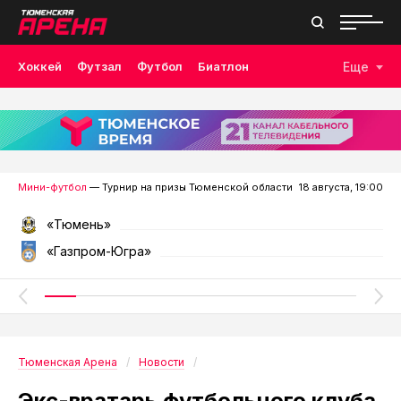
Хоккей
Футзал
Футбол
Биатлон
Еще
Лыжные гонки
Волейбол
Плавание
Дзюдо
Скалолазание
Велоспорт
Бокс
Мини-футбол
— Турнир на призы Тюменской области
18 августа, 19:00
«Тюмень»
«Газпром-Югра»
Тюменская Арена
Новости
Экс-вратарь футбольного клуба