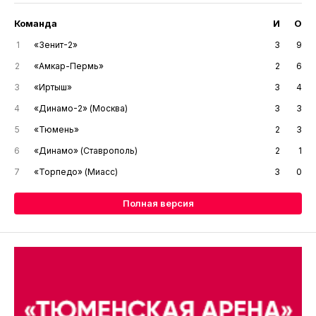
Команда
И
О
1
«Зенит-2»
3
9
2
«Амкар-Пермь»
2
6
3
«Иртыш»
3
4
4
«Динамо-2» (Москва)
3
3
5
«Тюмень»
2
3
6
«Динамо» (Ставрополь)
2
1
7
«Торпедо» (Миасс)
3
0
Полная версия