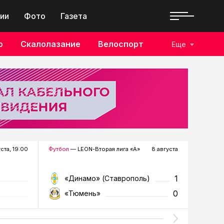
ии
Фото
Газета
о
Скалолазание
Велоспорт
Еще
уста, 19:00
Футбол
— LEON-Вторая лига «А»
8 августа
Хоккей
—
1
«Динамо» (Ставрополь)
«Р
0
«Тюмень»
«Г