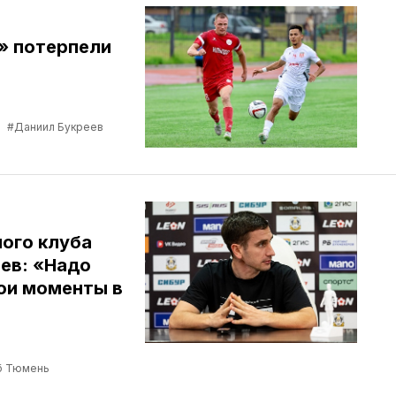
» потерпели
в
#Даниил Букреев
ого клуба
ев: «Надо
ои моменты в
б Тюмень