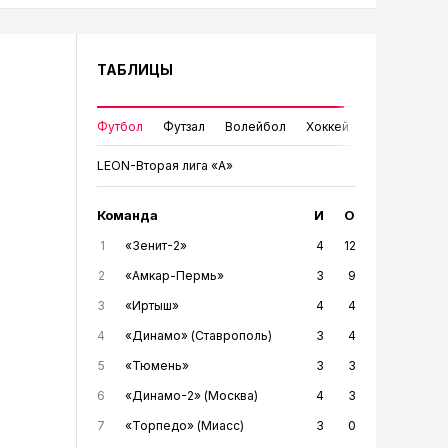
ТАБЛИЦЫ
Футбол
Футзал
Волейбол
Хоккей
LEON-Вторая лига «А»
Команда
И
О
1
«Зенит-2»
4
12
2
«Амкар-Пермь»
3
9
3
«Иртыш»
4
4
4
«Динамо» (Ставрополь)
3
4
5
«Тюмень»
3
3
6
«Динамо-2» (Москва)
4
3
7
«Торпедо» (Миасс)
3
0