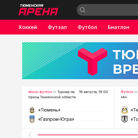
Хоккей
Футзал
Футбол
Биатлон
Бокс
Мини-футбол
— Турнир на
18 августа, 19:00
Футбол
— 
призы Тюменской области
«А»
«Тюмень»
«Т
«Газпром-Югра»
«Т