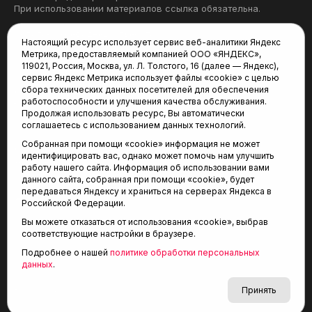
При использовании материалов ссылка обязательна.
Политика конфиденциальности
Настоящий ресурс использует сервис веб-аналитики Яндекс
Метрика, предоставляемый компанией ООО «ЯНДЕКС»,
Редакция:
119021, Россия, Москва, ул. Л. Толстого, 16 (далее — Яндекс),
сервис Яндекс Метрика использует файлы «cookie» с целью
625035, Тюмень, пр. Геологоразведчиков, 28А
сбора технических данных посетителей для обеспечения
(3452) 68-22-28
работоспособности и улучшения качества обслуживания.
tum-arena@mail.ru
Продолжая использовать ресурс, Вы автоматически
соглашаетесь с использованием данных технологий.
Отдел продаж:
Собранная при помощи «cookie» информация не может
(3452) 68-89-78
идентифицировать вас, однако может помочь нам улучшить
kotovaev@sibinformburo.ru
работу нашего сайта. Информация об использовании вами
данного сайта, собранная при помощи «cookie», будет
передаваться Яндексу и храниться на серверах Яндекса в
Российской Федерации.
Вы можете отказаться от использования «cookie», выбрав
соответствующие настройки в браузере.
Подробнее о нашей
политике обработки персональных
© 2001-2026 Агентство спортивных новостей
данных
.
6+
«Тюменская арена»
Карта сайта
Принять