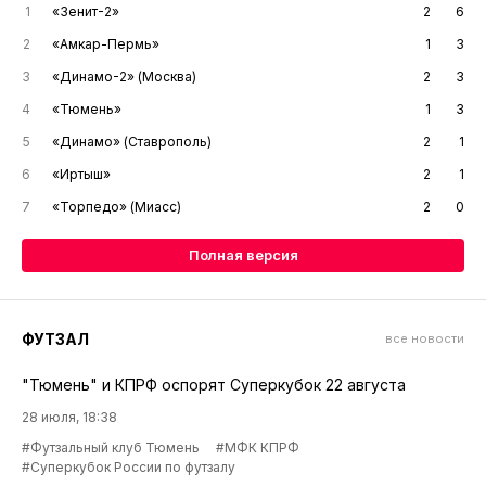
1
«Зенит-2»
2
6
2
«Амкар-Пермь»
1
3
3
«Динамо-2» (Москва)
2
3
4
«Тюмень»
1
3
5
«Динамо» (Ставрополь)
2
1
6
«Иртыш»
2
1
7
«Торпедо» (Миасс)
2
0
Полная версия
ФУТЗАЛ
все новости
"Тюмень" и КПРФ оспорят Суперкубок 22 августа
28 июля, 18:38
#Футзальный клуб Тюмень
#МФК КПРФ
#Суперкубок России по футзалу