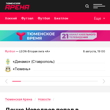
Хоккей
Футзал
Футбол
Биатлон
Еще
Лыжные гонки
Волейбол
Плавание
Дзюдо
Скалолазание
Велоспорт
Бокс
Футбол
— LEON-Вторая лига «А»
8 августа, 19:00
«Динамо» (Ставрополь)
«Тюмень»
Тюменская Арена
Новости
Денис Неведров попал в