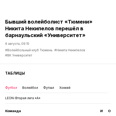
Бывший волейболист «Тюмени»
Никита Некипелов перешёл в
барнаульский «Университет»
6 августа, 09:15
#Волейбольный клуб Тюмень
#Никита Некипелов
#ВК Университет
ТАБЛИЦЫ
Футбол
Волейбол
Футзал
Хоккей
LEON-Вторая лига «А»
Команда
И
О