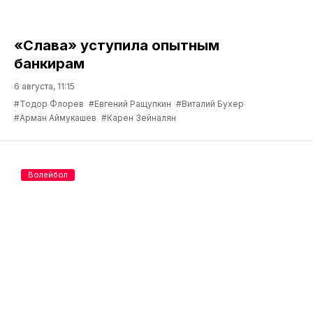
«Слава» уступила опытным
банкирам
6 августа, 11:15
#Тодор Флорев
#Евгений Ращупкин
#Виталий Бухер
#Арман Аймукашев
#Карен Зейналян
Волейбол