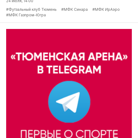
24 июля, 14:00
#Футзальный клуб Тюмень
#МФК Синара
#МФК ИрАэро
#МФК Газпром-Югра