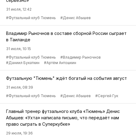
серьёзно»
31 июля, 12:42
#Футзальный клуб Тюмень
#Денис Абышев
Владимир Рыночнов в составе сборной России сыграет
в Таиланде
31 июля, 10:15
#Футзальный клуб Тюмень
#Владимир Рыночнов
#Даниил Букаткин
#Артём Антошкин
Футзальную "Тюмень" ждёт богатый на события август
31 июля, 08:39
#Футзальный клуб Тюмень
#Денис Абышев
#Сергей Гук
Главный тренер футзального клуба «Тюмень» Денис
Абышев: «Ухта» написала письмо, что передаёт нам
право сыграть в Суперкубке»
29 июля, 19:36