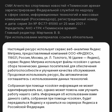
СМИ Агентство спортивных новостей «Тюменская арена»
зарегистрировано Федеральной службой по надзору
в сфере связи, информационных технологий и массовых
коммуникаций (Роскомнадзор), регистрационный номер
и дата: серия Эл № ФС77-81090 от 25 мая 2021 г.
Учредитель: АНО «ТРК «Тюменское время».
Главный редактор: Мартынов В. В.
При использовании материалов ссылка обязательна.
Политика конфиденциальности
Настоящий ресурс использует сервис веб-аналитики Яндекс
Метрика, предоставляемый компанией ООО «ЯНДЕКС»,
Редакция:
119021, Россия, Москва, ул. Л. Толстого, 16 (далее — Яндекс),
сервис Яндекс Метрика использует файлы «cookie» с целью
625035, Тюмень, пр. Геологоразведчиков, 28А
сбора технических данных посетителей для обеспечения
(3452) 68-22-28
работоспособности и улучшения качества обслуживания.
tum-arena@mail.ru
Продолжая использовать ресурс, Вы автоматически
соглашаетесь с использованием данных технологий.
Отдел продаж:
Собранная при помощи «cookie» информация не может
(3452) 68-89-78
идентифицировать вас, однако может помочь нам улучшить
kotovaev@sibinformburo.ru
работу нашего сайта. Информация об использовании вами
данного сайта, собранная при помощи «cookie», будет
передаваться Яндексу и храниться на серверах Яндекса в
Российской Федерации.