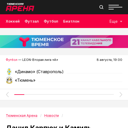
Хоккей
Футзал
Футбол
Биатлон
Еще
Лыжные гонки
Волейбол
Плавание
Дзюдо
Скалолазание
Велоспорт
Бокс
Футбол
— LEON-Вторая лига «А»
8 августа, 19:00
«Динамо» (Ставрополь)
«Тюмень»
Тюменская Арена
Новости
Данил Карпюк и Камиль