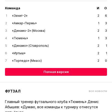
Команда
И
О
1
«Зенит-2»
2
6
2
«Амкар-Пермь»
1
3
3
«Динамо-2» (Москва)
2
3
4
«Тюмень»
1
3
5
«Динамо» (Ставрополь)
2
1
6
«Иртыш»
2
1
7
«Торпедо» (Миасс)
2
0
Полная версия
ФУТЗАЛ
все новости
Главный тренер футзального клуба «Тюмень» Денис
Абышев: «Думаю, все команды к турниру отнесутся