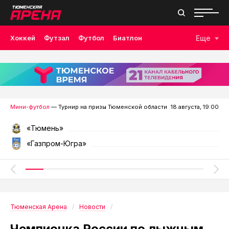
Хоккей
Футзал
Футбол
Биатлон
Еще
Лыжные гонки
Волейбол
Плавание
Дзюдо
Скалолазание
Велоспорт
Бокс
Мини-футбол
— Турнир на призы Тюменской области
18 августа, 19:00
«Тюмень»
«Газпром-Югра»
Тюменская Арена
Новости
Чемпионка России по лыжным