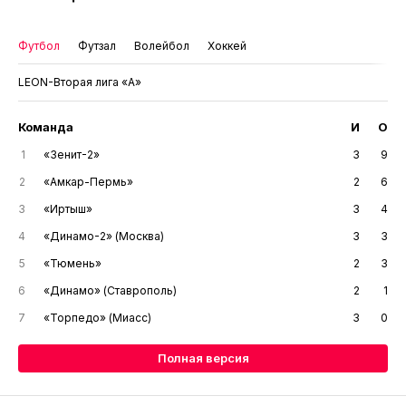
Футбол
Футзал
Волейбол
Хоккей
LEON-Вторая лига «А»
Команда
И
О
1
«Зенит-2»
3
9
2
«Амкар-Пермь»
2
6
3
«Иртыш»
3
4
4
«Динамо-2» (Москва)
3
3
5
«Тюмень»
2
3
6
«Динамо» (Ставрополь)
2
1
7
«Торпедо» (Миасс)
3
0
Полная версия