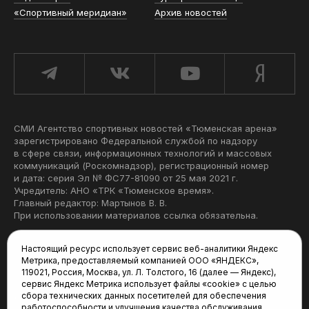
«Спортивный меридиан»
Архив новостей
СМИ Агентство спортивных новостей «Тюменская арена»
зарегистрировано Федеральной службой по надзору
в сфере связи, информационных технологий и массовых
коммуникаций (Роскомнадзор), регистрационный номер
и дата: серия Эл № ФС77-81090 от 25 мая 2021 г.
Учредитель: АНО «ТРК «Тюменское время».
Главный редактор: Мартынов В. В.
При использовании материалов ссылка обязательна.
Политика конфиденциальности
Настоящий ресурс использует сервис веб-аналитики Яндекс
Метрика, предоставляемый компанией ООО «ЯНДЕКС»,
Редакция:
119021, Россия, Москва, ул. Л. Толстого, 16 (далее — Яндекс),
сервис Яндекс Метрика использует файлы «cookie» с целью
625035, Тюмень, пр. Геологоразведчиков, 28А
сбора технических данных посетителей для обеспечения
(3452) 68-22-28
работоспособности и улучшения качества обслуживания.