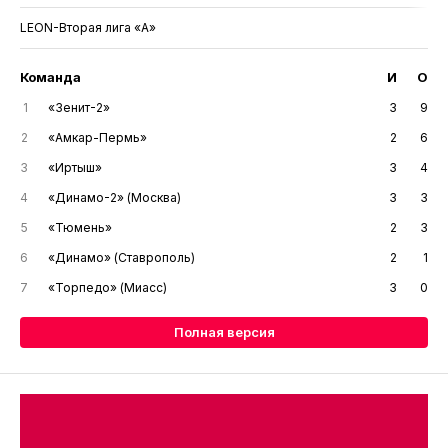
LEON-Вторая лига «А»
Команда
И
О
1
«Зенит-2»
3
9
2
«Амкар-Пермь»
2
6
3
«Иртыш»
3
4
4
«Динамо-2» (Москва)
3
3
5
«Тюмень»
2
3
6
«Динамо» (Ставрополь)
2
1
7
«Торпедо» (Миасс)
3
0
Полная версия