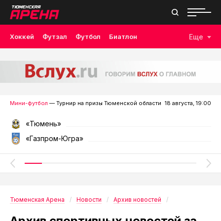
Хоккей
Футзал
Футбол
Биатлон
Еще
Лыжные гонки
Волейбол
Плавание
Дзюдо
Скалолазание
Велоспорт
Бокс
Мини-футбол
— Турнир на призы Тюменской области
18 августа, 19:00
«Тюмень»
«Газпром-Югра»
Тюменская Арена
Новости
Архив новостей
Архив спортивных новостей за