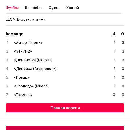
Футбол
Волейбол
Футзал
Хоккей
LEON-Вторая лига «А»
Команда
И
О
1
«Амкар-Пермь»
1
3
2
«Зенит-2»
1
3
3
«Динамо-2» (Москва)
1
3
4
«Динамо» (Ставрополь)
1
0
5
«Иртыш»
1
0
6
«Торпедо» (Миасс)
1
0
7
«Тюмень»
0
0
Полная версия