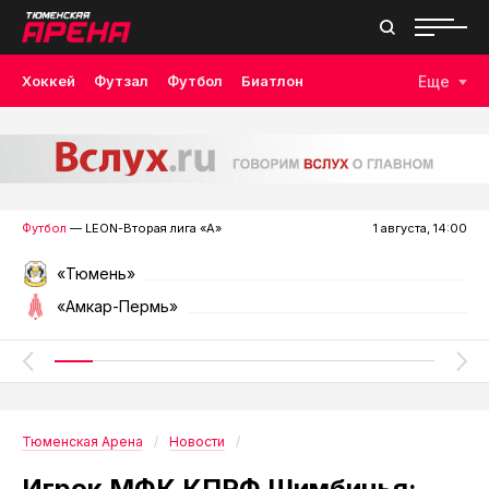
Хоккей
Футзал
Футбол
Биатлон
Еще
Лыжные гонки
Волейбол
Плавание
Дзюдо
Скалолазание
Велоспорт
Бокс
Футбол
— LEON-Вторая лига «А»
1 августа, 14:00
«Тюмень»
«Амкар-Пермь»
Тюменская Арена
Новости
Игрок МФК КПРФ Шимбинья: