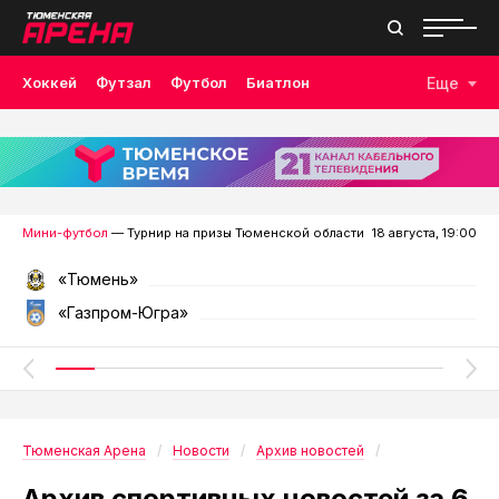
Хоккей
Футзал
Футбол
Биатлон
Еще
Лыжные гонки
Волейбол
Плавание
Дзюдо
Скалолазание
Велоспорт
Бокс
Мини-футбол
— Турнир на призы Тюменской области
18 августа, 19:00
«Тюмень»
«Газпром-Югра»
Тюменская Арена
Новости
Архив новостей
Архив спортивных новостей за 6