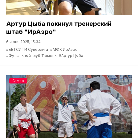
Артур Цыба покинул тренерский
штаб "ИрАэро"
6 июня 2025, 15:34
#БЕТСИТИ Суперлига
#МФК ИрАэро
#Футзальный клуб Тюмень
#Артур Цыба
Самбо