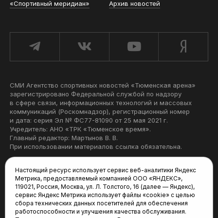
«Спортивный меридиан»
Архив новостей
СМИ Агентство спортивных новостей «Тюменская арена»
зарегистрировано Федеральной службой по надзору
в сфере связи, информационных технологий и массовых
коммуникаций (Роскомнадзор), регистрационный номер
и дата: серия Эл № ФС77-81090 от 25 мая 2021 г.
Учредитель: АНО «ТРК «Тюменское время».
Главный редактор: Мартынов В. В.
При использовании материалов ссылка обязательна.
Политика конфиденциальности
Настоящий ресурс использует сервис веб-аналитики Яндекс
Метрика, предоставляемый компанией ООО «ЯНДЕКС»,
Редакция:
119021, Россия, Москва, ул. Л. Толстого, 16 (далее — Яндекс),
сервис Яндекс Метрика использует файлы «cookie» с целью
625035, Тюмень, пр. Геологоразведчиков, 28А
сбора технических данных посетителей для обеспечения
(3452) 68-22-28
работоспособности и улучшения качества обслуживания.
tum-arena@mail.ru