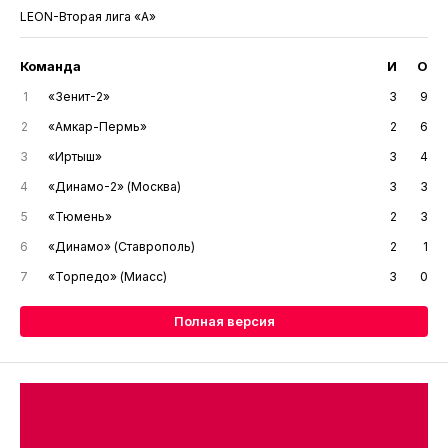
LEON-Вторая лига «А»
Команда
И
О
1
«Зенит-2»
3
9
2
«Амкар-Пермь»
2
6
3
«Иртыш»
3
4
4
«Динамо-2» (Москва)
3
3
5
«Тюмень»
2
3
6
«Динамо» (Ставрополь)
2
1
7
«Торпедо» (Миасс)
3
0
Полная версия