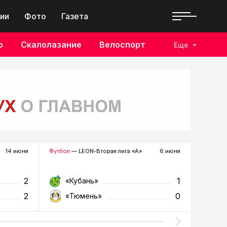
ии
Фото
Газета
о
Скалолазание
Велоспорт
Еще
14 июня
Футбол
— LEON-Вторая лига «А»
6 июня
Футзал
—
2
1
«Кубань»
«Т
2
0
«Тюмень»
«У