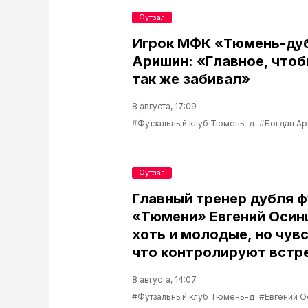
Футзал
Игрок МФК «Тюмень-ду
Аришин: «Главное, чтоб
так же забивал»
8 августа, 17:09
#Футзальный клуб Тюмень-д
#Богдан А
Футзал
Главный тренер дубля 
«Тюмени» Евгений Осин
хоть и молодые, но чув
что контролируют встр
8 августа, 14:07
#Футзальный клуб Тюмень-д
#Евгений О