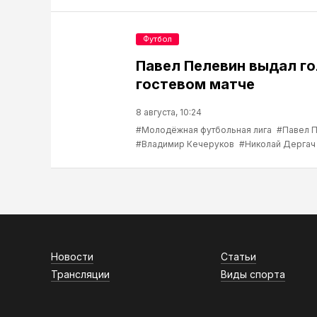
Футбол
Павел Пелевин выдал го
гостевом матче
8 августа, 10:24
#Молодёжная футбольная лига
#Павел 
#Владимир Кечеруков
#Николай Дергач
Новости
Статьи
Трансляции
Виды спорта