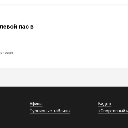
левой пас в
Пелевин
Афиша
Видео
Турнирные таблицы
«Спортивный 