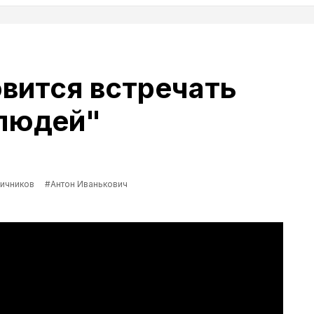
вится встречать
людей"
ичников
#Антон Иванькович