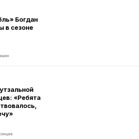
бль» Богдан
ы в сезоне
ришин
футзальной
цев: «Ребята
ствовалось,
ечу»
синцев