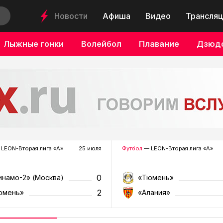
Новости
Афиша
Видео
Трансляц
Лыжные гонки
Волейбол
Плавание
Дзюд
LEON-Вторая лига «А»
25 июля
Футбол
— LEON-Вторая лига «А»
0
инамо-2» (Москва)
«Тюмень»
2
юмень»
«Алания»