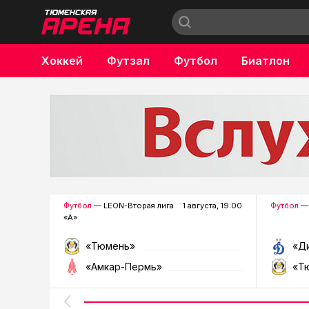
Хоккей
Футзал
Футбол
Биатлон
Бокс
Футбол
— LEON-Вторая лига
1 августа, 19:00
Футбол
— 
«А»
«Тюмень»
«Д
«Амкар-Пермь»
«Т