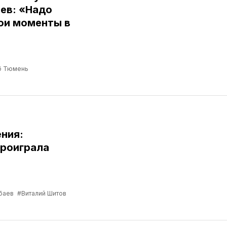
ев: «Надо
ои моменты в
б Тюмень
ния:
роиграла
баев
#Виталий Шитов