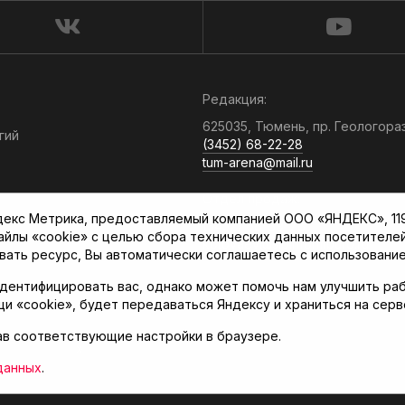
Редакция:
625035, Тюмень, пр. Геологора
гий
(3452) 68-22-28
tum-arena@mail.ru
Отдел продаж:
кс Метрика, предоставляемый компанией ООО «ЯНДЕКС», 119021
(3452) 68-89-78
файлы «cookie» с целью сбора технических данных посетителе
kotovaev@sibinformburo.ru
вать ресурс, Вы автоматически соглашаетесь с использование
дентифицировать вас, однако может помочь нам улучшить раб
щи «cookie», будет передаваться Яндексу и храниться на сер
ав соответствующие настройки в браузере.
нская арена»
данных
.