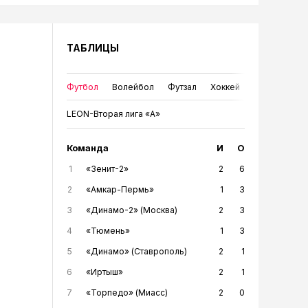
ТАБЛИЦЫ
Футбол
Волейбол
Футзал
Хоккей
LEON-Вторая лига «А»
Команда
И
О
1
«Зенит-2»
2
6
2
«Амкар-Пермь»
1
3
3
«Динамо-2» (Москва)
2
3
4
«Тюмень»
1
3
5
«Динамо» (Ставрополь)
2
1
6
«Иртыш»
2
1
7
«Торпедо» (Миасс)
2
0