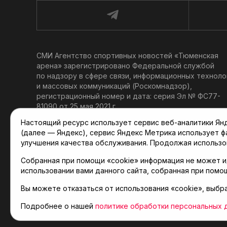
СМИ Агентство спортивных новостей «Тюменская
арена» зарегистрировано Федеральной службой
по надзору в сфере связи, информационных техноло
и массовых коммуникаций (Роскомнадзор),
регистрационный номер и дата: серия Эл № ФС77-
81090 от 25 мая 2021 г.
Учредитель: АНО «ТРК «Тюменское время».
Настоящий ресурс использует сервис веб-аналитики Янде
Главный редактор: Мартынов В. В.
(далее — Яндекс), сервис Яндекс Метрика использует 
При использовании материалов ссылка обязательна.
улучшения качества обслуживания. Продолжая использо
Политика конфиденциальности
Собранная при помощи «cookie» информация не может и
использовании вами данного сайта, собранная при помо
Вы можете отказаться от использования «cookie», выбр
© 2001-2026 Агентство спортивных новостей «Тюме
Карта сайта
Подробнее о нашей
политике обработки персональных 