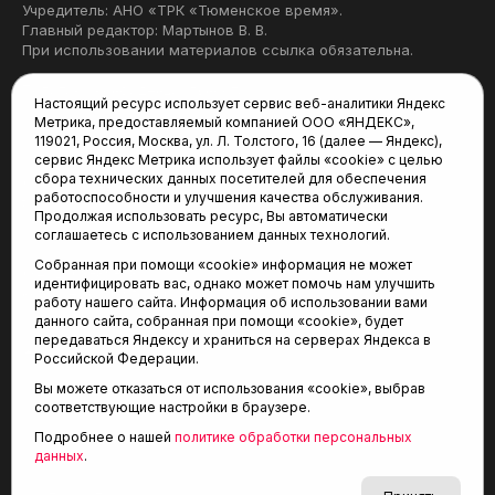
Учредитель: АНО «ТРК «Тюменское время».
Главный редактор: Мартынов В. В.
При использовании материалов ссылка обязательна.
Политика конфиденциальности
Настоящий ресурс использует сервис веб-аналитики Яндекс
Метрика, предоставляемый компанией ООО «ЯНДЕКС»,
Редакция:
119021, Россия, Москва, ул. Л. Толстого, 16 (далее — Яндекс),
сервис Яндекс Метрика использует файлы «cookie» с целью
625035, Тюмень, пр. Геологоразведчиков, 28А
сбора технических данных посетителей для обеспечения
(3452) 68-22-28
работоспособности и улучшения качества обслуживания.
tum-arena@mail.ru
Продолжая использовать ресурс, Вы автоматически
соглашаетесь с использованием данных технологий.
Отдел продаж:
Собранная при помощи «cookie» информация не может
(3452) 68-89-78
идентифицировать вас, однако может помочь нам улучшить
kotovaev@sibinformburo.ru
работу нашего сайта. Информация об использовании вами
данного сайта, собранная при помощи «cookie», будет
передаваться Яндексу и храниться на серверах Яндекса в
Российской Федерации.
Вы можете отказаться от использования «cookie», выбрав
соответствующие настройки в браузере.
Подробнее о нашей
политике обработки персональных
© 2001-2026 Агентство спортивных новостей
данных
.
6+
«Тюменская арена»