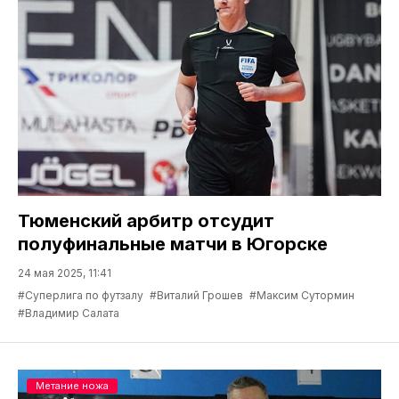
Тюменский арбитр отсудит
полуфинальные матчи в Югорске
24 мая 2025, 11:41
#Суперлига по футзалу
#Виталий Грошев
#Максим Сутормин
#Владимир Салата
Метание ножа