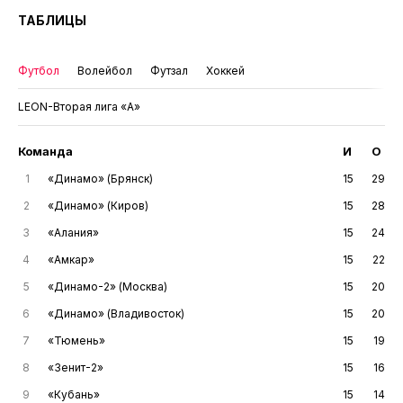
ТАБЛИЦЫ
Футбол
Волейбол
Футзал
Хоккей
LEON-Вторая лига «А»
Команда
И
О
1
«Динамо» (Брянск)
15
29
2
«Динамо» (Киров)
15
28
3
«Алания»
15
24
4
«Амкар»
15
22
5
«Динамо-2» (Москва)
15
20
6
«Динамо» (Владивосток)
15
20
7
«Тюмень»
15
19
8
«Зенит-2»
15
16
9
«Кубань»
15
14