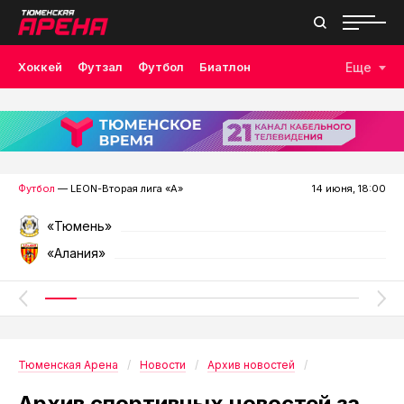
Хоккей
Футзал
Футбол
Биатлон
Еще
Лыжные гонки
Волейбол
Плавание
Дзюдо
Скалолазание
Велоспорт
Бокс
Футбол
— LEON-Вторая лига «А»
14 июня, 18:00
«Тюмень»
«Алания»
Тюменская Арена
Новости
Архив новостей
Архив спортивных новостей за