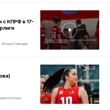
 с КПРФ в 17-
рлиги
в
#Гиорги Гавтадзе
ова)
завета Котова