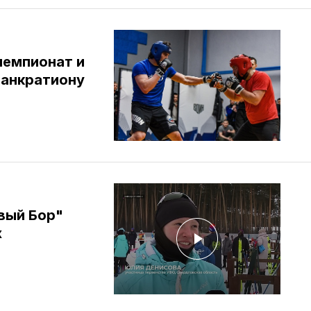
чемпионат и
панкратиону
вый Бор"
х