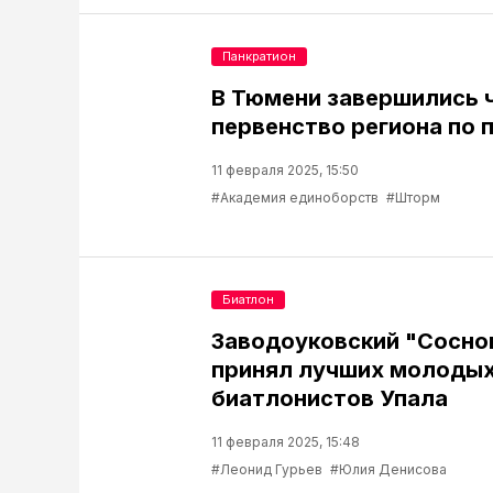
Панкратион
В Тюмени завершились 
первенство региона по 
11 февраля 2025, 15:50
#Академия единоборств
#Шторм
Биатлон
Заводоуковский "Сосно
принял лучших молоды
биатлонистов Упала
11 февраля 2025, 15:48
#Леонид Гурьев
#Юлия Денисова