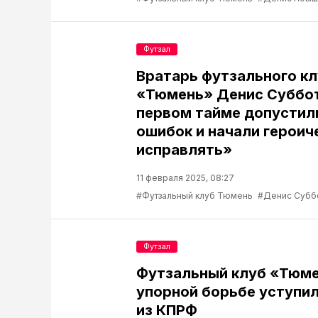
Футзал
Вратарь футзального к
«Тюмень» Денис Суббот
первом тайме допустил
ошибок и начали героич
исправлять»
11 февраля 2025, 08:27
#Футзальный клуб Тюмень
#Денис Субб
Футзал
Футзальный клуб «Тюме
упорной борьбе уступи
из КПРФ