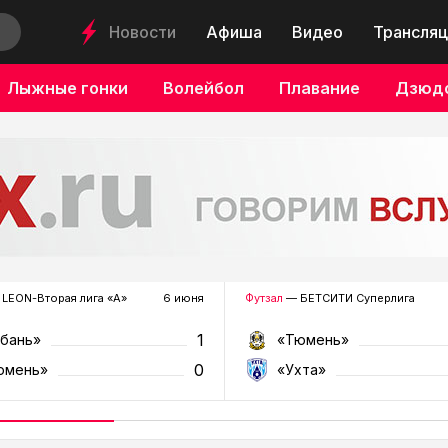
Новости
Афиша
Видео
Трансляц
Лыжные гонки
Волейбол
Плавание
Дзюд
LEON-Вторая лига «А»
6 июня
Футзал
— БЕТСИТИ Суперлига
1
убань»
«Тюмень»
0
юмень»
«Ухта»