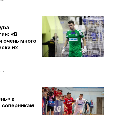
луба
ин: «В
и очень много
ески их
отин
нь» в
л соперникам