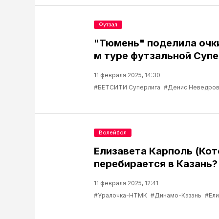
Футзал
"Тюмень" поделила очки
м туре футзальной Супе
11 февраля 2025, 14:30
#БЕТСИТИ Суперлига
#Денис Неведро
Волейбол
Елизавета Карполь (Кот
перебирается в Казань?
11 февраля 2025, 12:41
#Уралочка-НТМК
#Динамо-Казань
#Ели