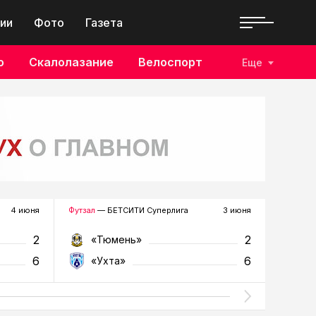
ии
Фото
Газета
о
Скалолазание
Велоспорт
Еще
4 июня
Футзал
— БЕТСИТИ Суперлига
3 июня
Футзал
—
2
2
«Тюмень»
«У
6
6
«Ухта»
«Т