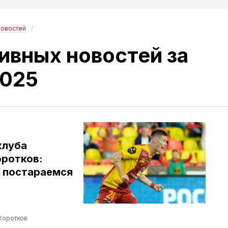
новостей
ивных новостей за
2025
клуба
ротков:
ы постараемся
Коротков