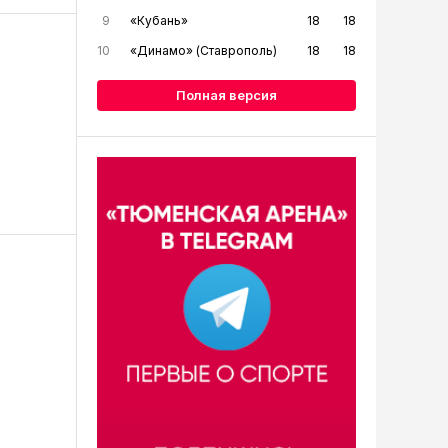
9
«Кубань»
18
18
10
«Динамо» (Ставрополь)
18
18
Полная версия