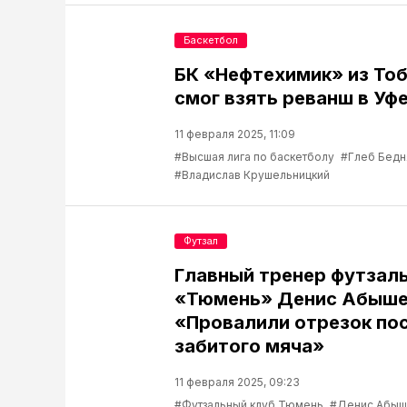
Баскетбол
БК «Нефтехимик» из Тоб
смог взять реванш в Уф
11 февраля 2025, 11:09
#Высшая лига по баскетболу
#Глеб Бедн
#Владислав Крушельницкий
Футзал
Главный тренер футзаль
«Тюмень» Денис Абыше
«Провалили отрезок по
забитого мяча»
11 февраля 2025, 09:23
#Футзальный клуб Тюмень
#Денис Абыш