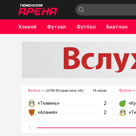
Хоккей
Футзал
Футбол
Биатлон
Бокс
Футбол
— LEON-Вторая лига «А»
14 июня
Футбол
— 
2
«Тюмень»
«К
2
«Алания»
«Т