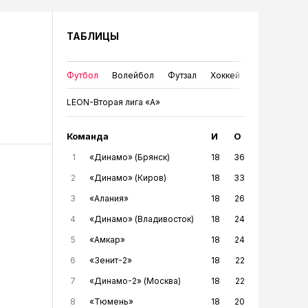
ТАБЛИЦЫ
Футбол
Волейбол
Футзал
Хоккей
LEON-Вторая лига «А»
Команда
И
О
1
«Динамо» (Брянск)
18
36
2
«Динамо» (Киров)
18
33
3
«Алания»
18
26
4
«Динамо» (Владивосток)
18
24
5
«Амкар»
18
24
6
«Зенит-2»
18
22
7
«Динамо-2» (Москва)
18
22
8
«Тюмень»
18
20