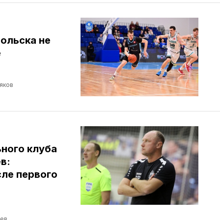
ольска не
е
яков
ного клуба
в:
сле первого
ев