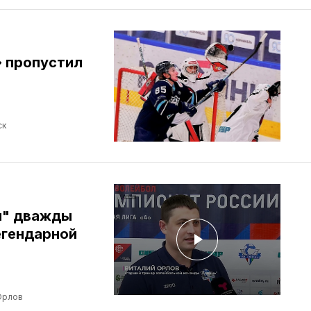
» пропустил
ск
и" дважды
егендарной
Орлов